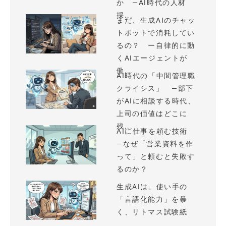
か —AI時代の人材
採...
まだ、生成AIのチャッ
トボットで消耗してい
るの？ ー自律的に動
くAIエージェントが
働...
AI時代の「中間管理職
クライシス」 —部下
がAIに相談する時代、
上司の価値はどこに
残...
AIに仕事を頼む技術
—なぜ「営業資料を作
って」と頼むと失敗す
るのか？
生成AIは、使い手の
「言語化能力」を暴
く、リトマス試験紙