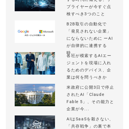
プライヤーが今すぐ点
検すべき3つのこと
B2B取引の自動化で
「発見されない企業」
にならないために ーAI
が自律的に連携する
時...
各社が模索するAIエー
ジェントを現場に入れ
るためのデバイス、企
業は何を問うべきか
米政府に公開3日で停止
されたAI「Claude
Fable 5」、その能力と
企業が今...
AIはSaaSを殺さない、
「共存戦争」の裏で本