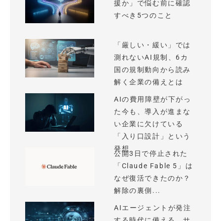
援か」で悩む前に確認
すべき5つのこと
「厳しい・緩い」では
測れないAI規制、6カ
国の規制動向から読み
解く企業の備えとは
AIの費用障壁が下がっ
た今も、導入が進まな
い企業に欠けている
「入り口設計」という
発想
公開3日で停止された
「Claude Fable 5」は
なぜ復活できたのか？
解除の裏側...
AIエージェントが発注
する時代に備える、サ