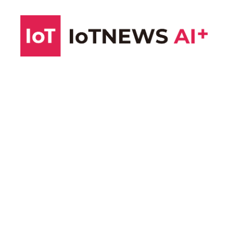
コ
ン
テ
ン
ツ
へ
ス
キ
ッ
プ