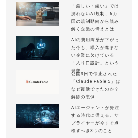
「厳しい・緩い」では
測れないAI規制、6カ
国の規制動向から読み
解く企業の備えとは
AIの費用障壁が下がっ
た今も、導入が進まな
い企業に欠けている
「入り口設計」という
発想
公開3日で停止された
「Claude Fable 5」は
なぜ復活できたのか？
解除の裏側...
AIエージェントが発注
する時代に備える、サ
プライヤーが今すぐ点
検すべき3つのこと