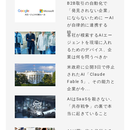
B2B取引の自動化で
「発見されない企業」
にならないために ーAI
が自律的に連携する
時...
各社が模索するAIエー
ジェントを現場に入れ
るためのデバイス、企
業は何を問うべきか
米政府に公開3日で停止
されたAI「Claude
Fable 5」、その能力と
企業が今...
AIはSaaSを殺さない、
「共存戦争」の裏で本
当に起きていること