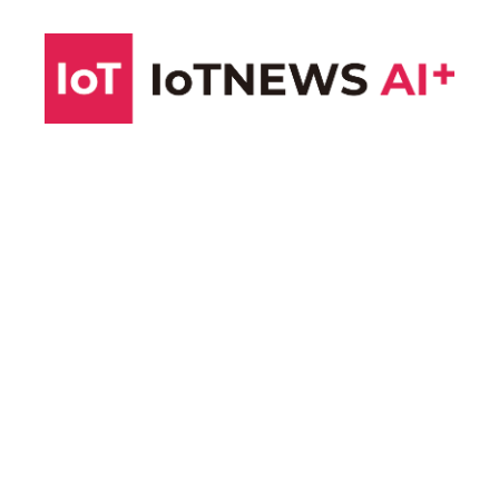
コ
ン
テ
ン
ツ
へ
ス
キ
ッ
プ