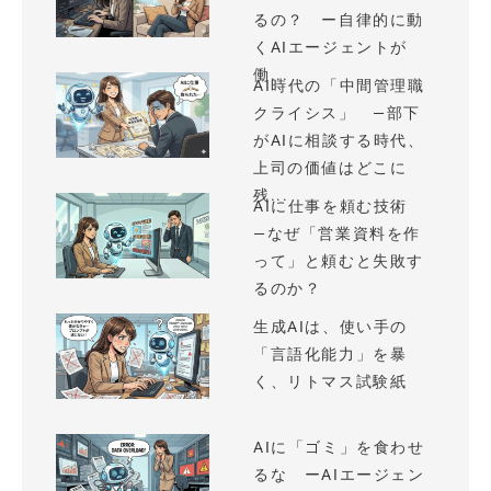
るの？ ー自律的に動
くAIエージェントが
働...
AI時代の「中間管理職
クライシス」 —部下
がAIに相談する時代、
上司の価値はどこに
残...
AIに仕事を頼む技術
—なぜ「営業資料を作
って」と頼むと失敗す
るのか？
生成AIは、使い手の
「言語化能力」を暴
く、リトマス試験紙
AIに「ゴミ」を食わせ
るな ーAIエージェン