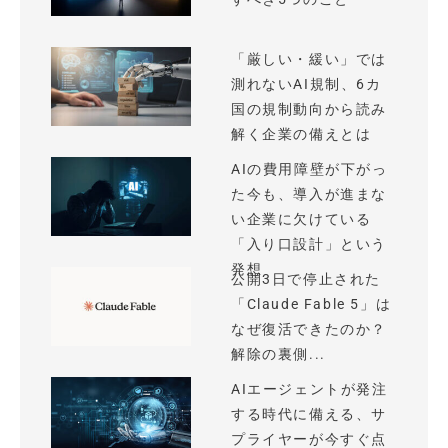
「厳しい・緩い」では
測れないAI規制、6カ
国の規制動向から読み
解く企業の備えとは
AIの費用障壁が下がっ
た今も、導入が進まな
い企業に欠けている
「入り口設計」という
発想
公開3日で停止された
「Claude Fable 5」は
なぜ復活できたのか？
解除の裏側...
AIエージェントが発注
する時代に備える、サ
プライヤーが今すぐ点