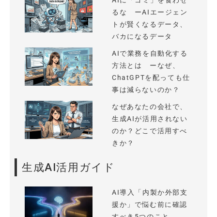
AIに「ゴミ」を食わせ
るな ーAIエージェン
トが賢くなるデータ、
バカになるデータ
AIで業務を自動化する
方法とは ーなぜ、
ChatGPTを配っても仕
事は減らないのか？
なぜあなたの会社で、
生成AIが活用されない
のか？どこで活用すべ
きか？
生成AI活用ガイド
AI導入「内製か外部支
援か」で悩む前に確認
すべき5つのこと