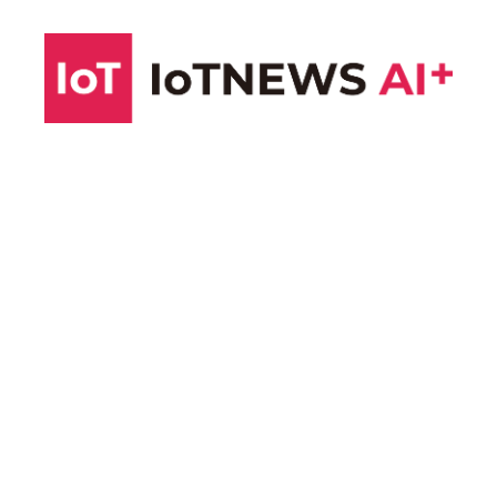
コ
ン
テ
ン
ツ
へ
ス
キ
ッ
プ