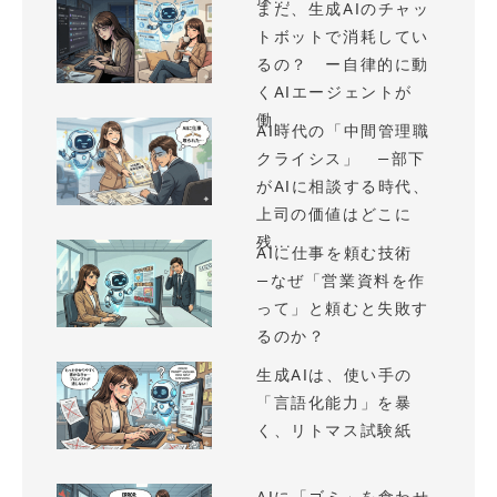
まだ、生成AIのチャッ
トボットで消耗してい
るの？ ー自律的に動
くAIエージェントが
働...
AI時代の「中間管理職
クライシス」 —部下
がAIに相談する時代、
上司の価値はどこに
残...
AIに仕事を頼む技術
—なぜ「営業資料を作
って」と頼むと失敗す
るのか？
生成AIは、使い手の
「言語化能力」を暴
く、リトマス試験紙