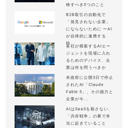
検すべき3つのこと
B2B取引の自動化で
「発見されない企業」
にならないために ーAI
が自律的に連携する
時...
各社が模索するAIエー
ジェントを現場に入れ
るためのデバイス、企
業は何を問うべきか
米政府に公開3日で停止
されたAI「Claude
Fable 5」、その能力と
企業が今...
AIはSaaSを殺さない、
「共存戦争」の裏で本
当に起きていること