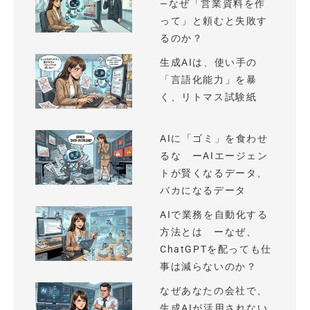
—なぜ「営業資料を作
って」と頼むと失敗す
るのか？
生成AIは、使い手の
「言語化能力」を暴
く、リトマス試験紙
AIに「ゴミ」を食わせ
るな ーAIエージェン
トが賢くなるデータ、
バカになるデータ
AIで業務を自動化する
方法とは ーなぜ、
ChatGPTを配っても仕
事は減らないのか？
なぜあなたの会社で、
生成AIが活用されない