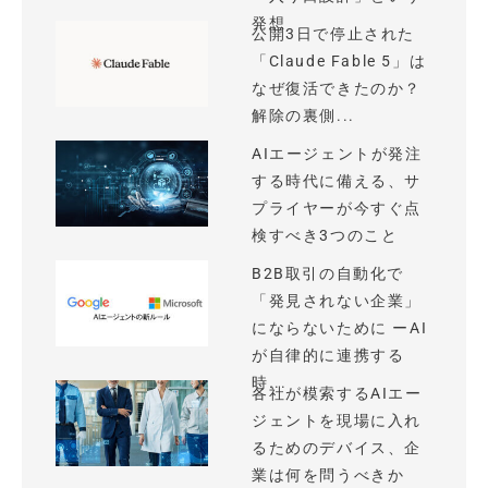
発想
公開3日で停止された
「Claude Fable 5」は
なぜ復活できたのか？
解除の裏側...
AIエージェントが発注
する時代に備える、サ
プライヤーが今すぐ点
検すべき3つのこと
B2B取引の自動化で
「発見されない企業」
にならないために ーAI
が自律的に連携する
時...
各社が模索するAIエー
ジェントを現場に入れ
るためのデバイス、企
業は何を問うべきか