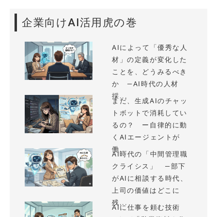
企業向けAI活用虎の巻
AIによって「優秀な人
材」の定義が変化した
ことを、どうみるべき
か —AI時代の人材
採...
まだ、生成AIのチャッ
トボットで消耗してい
るの？ ー自律的に動
くAIエージェントが
働...
AI時代の「中間管理職
クライシス」 —部下
がAIに相談する時代、
上司の価値はどこに
残...
AIに仕事を頼む技術