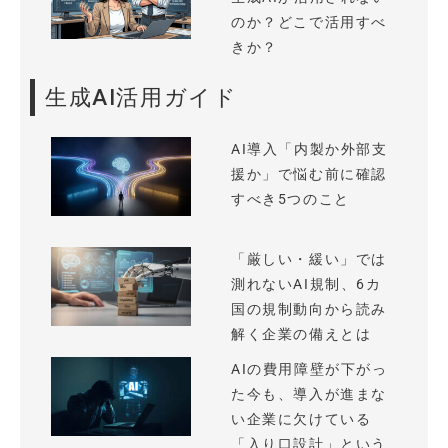
のか？どこで活用すべ
きか？
生成AI活用ガイド
AI導入「内製か外部支
援か」で悩む前に確認
すべき5つのこと
「厳しい・緩い」では
測れないAI規制、6カ
国の規制動向から読み
解く企業の備えとは
AIの費用障壁が下がっ
た今も、導入が進まな
い企業に欠けている
「入り口設計」という