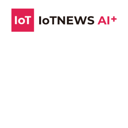
コ
ン
テ
ン
ツ
へ
ス
キ
ッ
プ