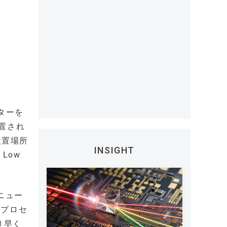
ターを
設置され
設置場所
INSIGHT
Low
ニュー
たプロセ
り早く