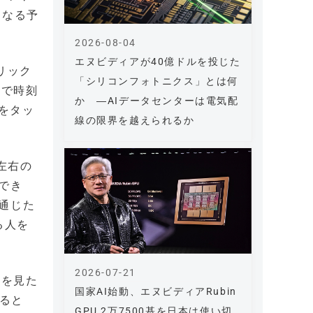
となる予
2026-08-04
エヌビディアが40億ドルを投じた
ブリック
「シリコンフォトニクス」とは何
イで時刻
か ―AIデータセンターは電気配
ムをタッ
線の限界を越えられるか
左右の
でき
通じた
る人を
2026-07-21
スを見た
国家AI始動、エヌビディアRubin
けると
GPU 2万7500基を日本は使い切