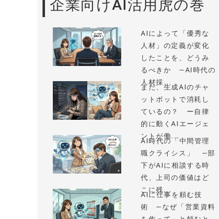
企業向けAI活用虎の巻
AIによって「優秀な
人材」の定義が変化
したことを、どうみ
るべきか —AI時代の
人材採...
まだ、生成AIのチャ
ットボットで消耗し
ているの？ ー自律
的に動くAIエージェ
ントが働...
AI時代の「中間管理
職クライシス」 —部
下がAIに相談する時
代、上司の価値はど
こに残...
AIに仕事を頼む技
術 —なぜ「営業資料