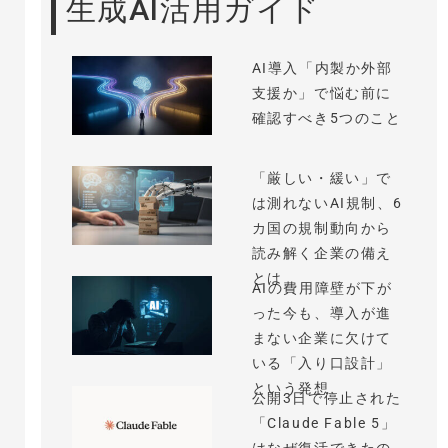
生成AI活用ガイド
AI導入「内製か外部
支援か」で悩む前に
確認すべき5つのこと
「厳しい・緩い」で
は測れないAI規制、6
カ国の規制動向から
読み解く企業の備え
とは
AIの費用障壁が下が
った今も、導入が進
まない企業に欠けて
いる「入り口設計」
という発想
公開3日で停止された
「Claude Fable 5」