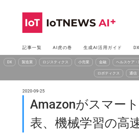
コ
ン
テ
ン
ツ
記事一覧
AI虎の巻
生成AI活用ガイド
D
へ
DX
製造業
ロジスティクス
小売業
金融
ヘルスケア・
ス
キ
ロボティクス
通信
ッ
プ
2020-09-25
Amazonがスマー
表、機械学習の高