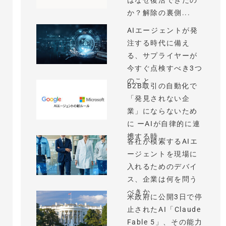
はなぜ復活できたの
か？解除の裏側...
AIエージェントが発
注する時代に備え
る、サプライヤーが
今すぐ点検すべき3つ
のこと
B2B取引の自動化で
「発見されない企
業」にならないため
に ーAIが自律的に連
携する時...
各社が模索するAIエ
ージェントを現場に
入れるためのデバイ
ス、企業は何を問う
べきか
米政府に公開3日で停
止されたAI「Claude
Fable 5」、その能力