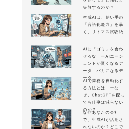
を作って」と頼むと
失敗するのか？
生成AIは、使い手の
「言語化能力」を暴
く、リトマス試験紙
AIに「ゴミ」を食わ
せるな ーAIエージ
ェントが賢くなるデ
ータ、バカになるデ
ータ
AIで業務を自動化す
る方法とは ーな
ぜ、ChatGPTを配っ
ても仕事は減らない
のか？
なぜあなたの会社
で、生成AIが活用さ
れないのか？どこで