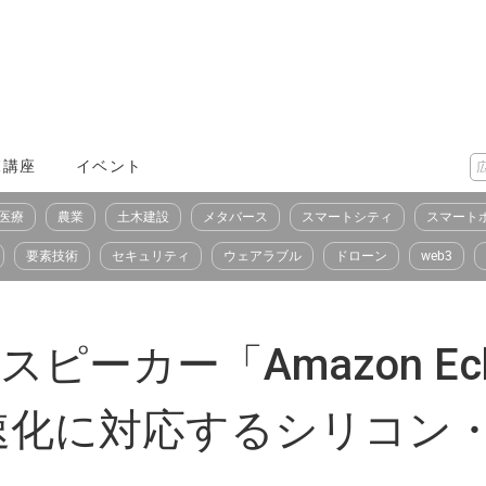
X講座
イベント
医療
農業
土木建設
メタバース
スマートシティ
スマート
要素技術
セキュリティ
ウェアラブル
ドローン
web3
トスピーカー「Amazon 
速化に対応するシリコン