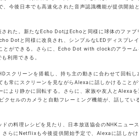
で、今後日本でも高速化された音声認識機能が提供開始
発表された。新たなEcho DotはEchoと同様に球体のファ
ckもEcho Dotと同様に改良され、シンプルなLEDディスプレ
きる。さらに、Echo Dot with clockのアラー
tでも利用できる。
ンチのHDスクリーンを搭載し、持ち主の動きに合わせて回転し
も常にスクリーンを見ながらAlexaに話しかけることが
により静かに回転する。さらに、家族や友人とAlexaを
ガピクセルのカメラと自動フレーミング機能が、話してい
ックパッドの料理レシピを見たり、日本放送協会のNHKニュー
。さらにNetflixも今後提供開始予定で、Alexaに話しか