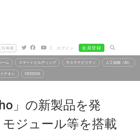
|
会員登録
広告掲載
ログイン
ホーム
スマートビルディング
サステナビリティ
人工知能（AI）
イチオシ
CES2026
Echo」の新製品を発
・モジュール等を搭載