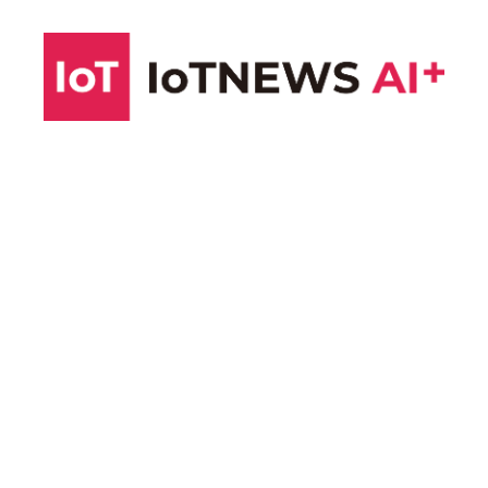
コ
ン
テ
ン
ツ
へ
ス
キ
ッ
プ