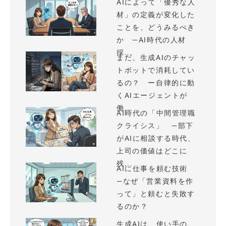
AIによって「優秀な人
材」の定義が変化した
ことを、どうみるべき
か —AI時代の人材
採...
まだ、生成AIのチャッ
トボットで消耗してい
るの？ ー自律的に動
くAIエージェントが
働...
AI時代の「中間管理職
クライシス」 —部下
がAIに相談する時代、
上司の価値はどこに
残...
AIに仕事を頼む技術
—なぜ「営業資料を作
って」と頼むと失敗す
るのか？
生成AIは、使い手の