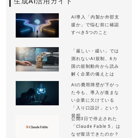
生成AI活用ガイド
AI導入「内製か外部支
援か」で悩む前に確認
すべき5つのこと
「厳しい・緩い」では
測れないAI規制、6カ
国の規制動向から読み
解く企業の備えとは
AIの費用障壁が下がっ
た今も、導入が進まな
い企業に欠けている
「入り口設計」という
発想
公開3日で停止された
「Claude Fable 5」は
なぜ復活できたのか？