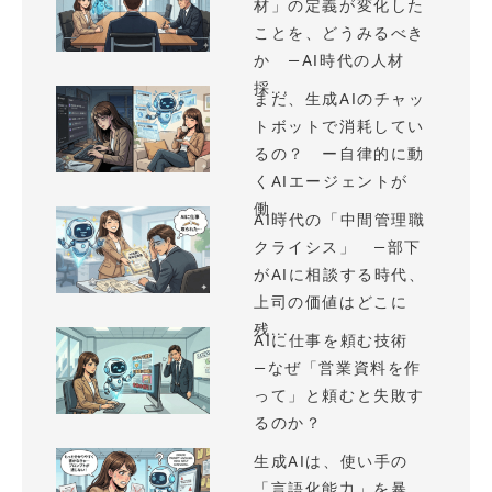
材」の定義が変化した
ことを、どうみるべき
か —AI時代の人材
採...
まだ、生成AIのチャッ
トボットで消耗してい
るの？ ー自律的に動
くAIエージェントが
働...
AI時代の「中間管理職
クライシス」 —部下
がAIに相談する時代、
上司の価値はどこに
残...
AIに仕事を頼む技術
—なぜ「営業資料を作
って」と頼むと失敗す
るのか？
生成AIは、使い手の
「言語化能力」を暴