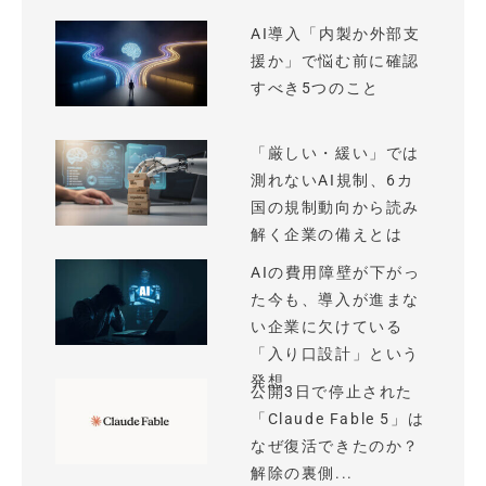
AI導入「内製か外部支
援か」で悩む前に確認
すべき5つのこと
「厳しい・緩い」では
測れないAI規制、6カ
国の規制動向から読み
解く企業の備えとは
AIの費用障壁が下がっ
た今も、導入が進まな
い企業に欠けている
「入り口設計」という
発想
公開3日で停止された
「Claude Fable 5」は
なぜ復活できたのか？
解除の裏側...