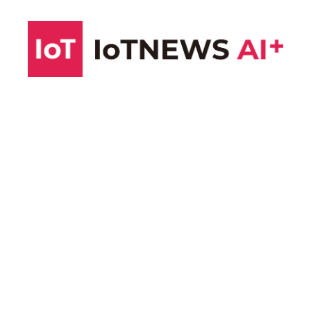
コ
ン
テ
ン
ツ
へ
ス
キ
ッ
プ