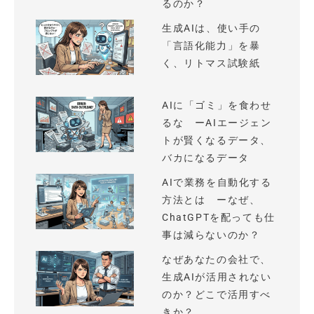
るのか？
生成AIは、使い手の
「言語化能力」を暴
く、リトマス試験紙
AIに「ゴミ」を食わせ
るな ーAIエージェン
トが賢くなるデータ、
バカになるデータ
AIで業務を自動化する
方法とは ーなぜ、
ChatGPTを配っても仕
事は減らないのか？
なぜあなたの会社で、
生成AIが活用されない
のか？どこで活用すべ
きか？