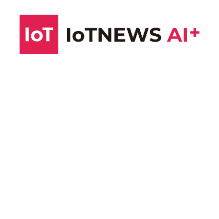
コ
ン
テ
ン
ツ
へ
ス
キ
ッ
プ