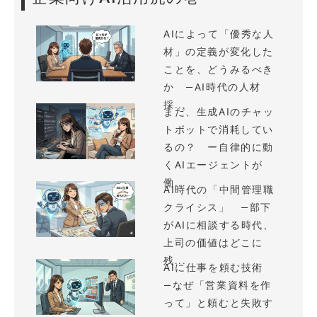
AIによって「優秀な人
材」の定義が変化した
ことを、どうみるべき
か —AI時代の人材
採...
まだ、生成AIのチャッ
トボットで消耗してい
るの？ ー自律的に動
くAIエージェントが
働...
AI時代の「中間管理職
クライシス」 —部下
がAIに相談する時代、
上司の価値はどこに
残...
AIに仕事を頼む技術
—なぜ「営業資料を作
って」と頼むと失敗す