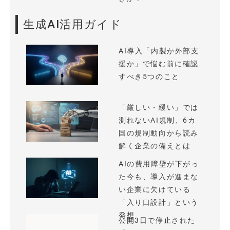
生成AI活用ガイド
AI導入「内製か外部支
援か」で悩む前に確認
すべき5つのこと
「厳しい・緩い」では
測れないAI規制、6カ
国の規制動向から読み
解く企業の備えとは
AIの費用障壁が下がっ
た今も、導入が進まな
い企業に欠けている
「入り口設計」という
発想
公開3日で停止された