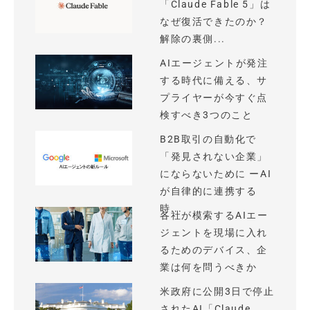
「Claude Fable 5」は
なぜ復活できたのか？
解除の裏側...
AIエージェントが発注
する時代に備える、サ
プライヤーが今すぐ点
検すべき3つのこと
B2B取引の自動化で
「発見されない企業」
にならないために ーAI
が自律的に連携する
時...
各社が模索するAIエー
ジェントを現場に入れ
るためのデバイス、企
業は何を問うべきか
米政府に公開3日で停止
されたAI「Claude