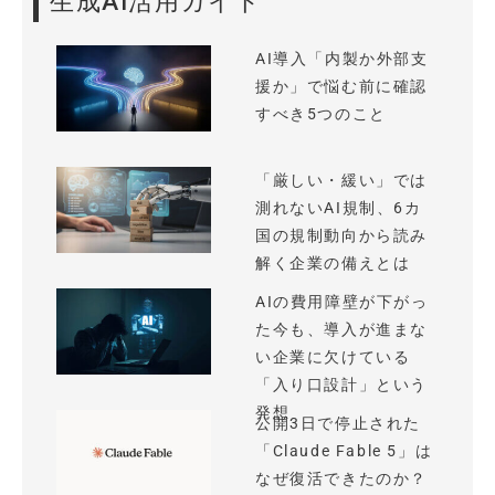
生成AI活用ガイド
AI導入「内製か外部支
援か」で悩む前に確認
すべき5つのこと
「厳しい・緩い」では
測れないAI規制、6カ
国の規制動向から読み
解く企業の備えとは
AIの費用障壁が下がっ
た今も、導入が進まな
い企業に欠けている
「入り口設計」という
発想
公開3日で停止された
「Claude Fable 5」は
なぜ復活できたのか？