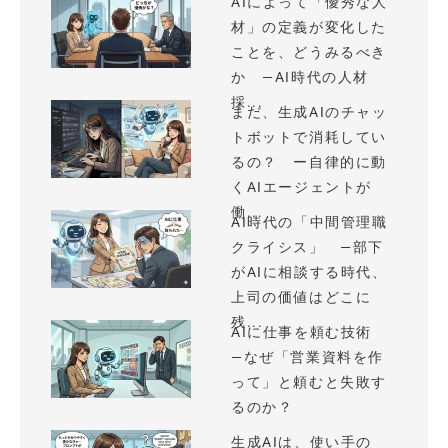
AIによって「優秀な人
材」の定義が変化した
ことを、どうみるべき
か —AI時代の人材
採...
まだ、生成AIのチャッ
トボットで消耗してい
るの？ ー自律的に動
くAIエージェントが
働...
AI時代の「中間管理職
クライシス」 —部下
がAIに相談する時代、
上司の価値はどこに
残...
AIに仕事を頼む技術
—なぜ「営業資料を作
って」と頼むと失敗す
るのか？
生成AIは、使い手の