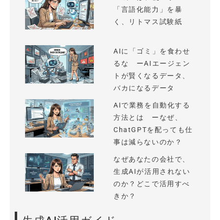
「言語化能力」を暴
く、リトマス試験紙
AIに「ゴミ」を食わせ
るな ーAIエージェン
トが賢くなるデータ、
バカになるデータ
AIで業務を自動化する
方法とは ーなぜ、
ChatGPTを配っても仕
事は減らないのか？
なぜあなたの会社で、
生成AIが活用されない
のか？どこで活用すべ
きか？