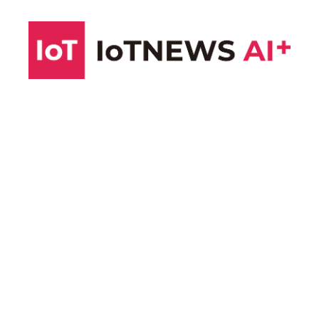
コ
ン
テ
ン
ツ
へ
ス
キ
ッ
プ