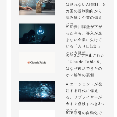
は測れないAI規制、6
カ国の規制動向から
読み解く企業の備え
とは
AIの費用障壁が下が
った今も、導入が進
まない企業に欠けて
いる「入り口設計」
という発想
公開3日で停止された
「Claude Fable 5」
はなぜ復活できたの
か？解除の裏側...
AIエージェントが発
注する時代に備え
る、サプライヤーが
今すぐ点検すべき3つ
のこと
B2B取引の自動化で