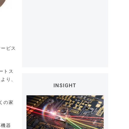
サービス
ートス
により、
INSIGHT
くの家
応機器