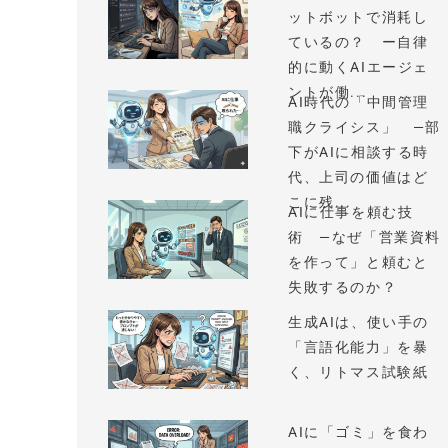
ットボットで消耗し
ているの？ ー自律
的に動くAIエージェ
ントが働...
AI時代の「中間管理
職クライシス」 —部
下がAIに相談する時
代、上司の価値はど
こに残...
AIに仕事を頼む技
術 —なぜ「営業資料
を作って」と頼むと
失敗するのか？
生成AIは、使い手の
「言語化能力」を暴
く、リトマス試験紙
AIに「ゴミ」を食わ