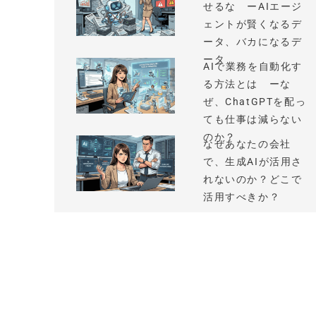
せるな ーAIエージ
ェントが賢くなるデ
ータ、バカになるデ
ータ
AIで業務を自動化す
る方法とは ーな
ぜ、ChatGPTを配っ
ても仕事は減らない
のか？
なぜあなたの会社
で、生成AIが活用さ
れないのか？どこで
活用すべきか？