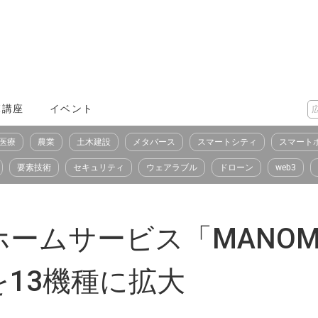
X講座
イベント
医療
農業
土木建設
メタバース
スマートシティ
スマート
要素技術
セキュリティ
ウェアラブル
ドローン
web3
ームサービス「MANO
13機種に拡大