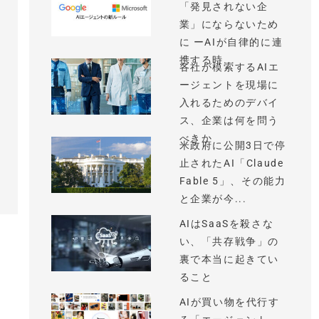
「発見されない企
業」にならないため
に ーAIが自律的に連
携する時...
各社が模索するAIエ
ージェントを現場に
入れるためのデバイ
ス、企業は何を問う
べきか
米政府に公開3日で停
止されたAI「Claude
Fable 5」、その能力
と企業が今...
AIはSaaSを殺さな
い、「共存戦争」の
裏で本当に起きてい
ること
AIが買い物を代行す