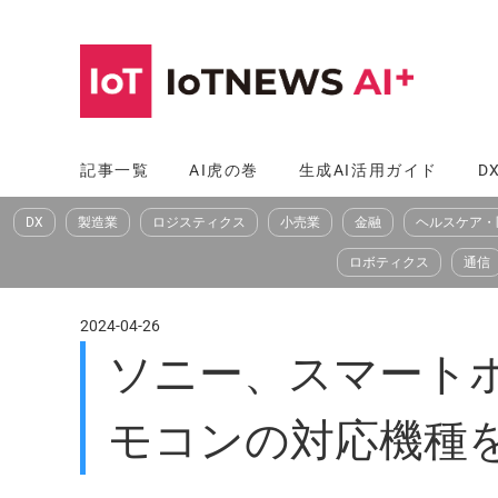
コ
ン
テ
ン
ツ
記事一覧
AI虎の巻
生成AI活用ガイド
D
へ
DX
製造業
ロジスティクス
小売業
金融
ヘルスケア・
ス
キ
ロボティクス
通信
ッ
プ
2024-04-26
ソニー、スマートホ
モコンの対応機種を