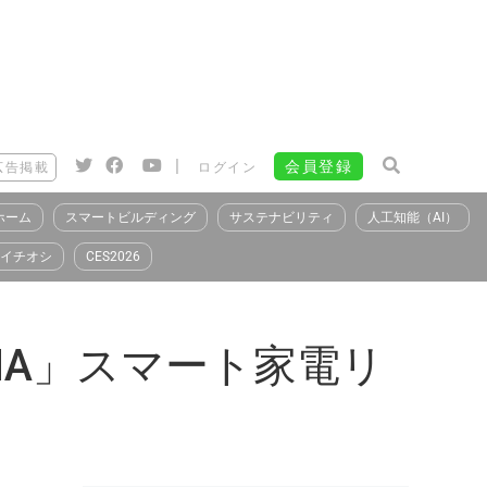
|
会員登録
広告掲載
ログイン
ホーム
スマートビルディング
サステナビリティ
人工知能（AI）
イチオシ
CES2026
MA」スマート家電リ