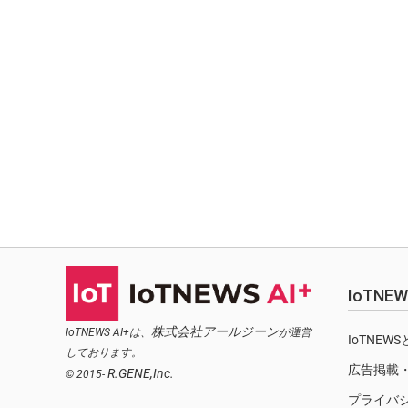
IoTN
株式会社アールジーン
IoTNEWS AI+は、
が運営
IoTNEW
しております。
広告掲載
R.GENE,Inc.
© 2015-
プライバ