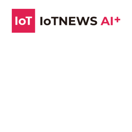
コ
ン
テ
ン
ツ
へ
ス
キ
ッ
プ