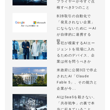
プライヤーが今すぐ点
検すべき3つのこと
B2B取引の自動化で
「発見されない企業」
にならないために ーAI
が自律的に連携する
時...
各社が模索するAIエー
ジェントを現場に入れ
るためのデバイス、企
業は何を問うべきか
米政府に公開3日で停止
されたAI「Claude
Fable 5」、その能力と
企業が今...
AIはSaaSを殺さない、
「共存戦争」の裏で本
当に起きていること