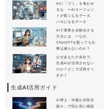
AIに「ゴミ」を食わせ
るな ーAIエージェン
トが賢くなるデータ、
バカになるデータ
AIで業務を自動化する
方法とは ーなぜ、
ChatGPTを配っても仕
事は減らないのか？
なぜあなたの会社で、
生成AIが活用されない
のか？どこで活用すべ
きか？
生成AI活用ガイド
AI導入「内製か外部支
援か」で悩む前に確認