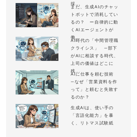
採...
まだ、生成AIのチャッ
トボットで消耗してい
るの？ ー自律的に動
くAIエージェントが
働...
AI時代の「中間管理職
クライシス」 —部下
がAIに相談する時代、
上司の価値はどこに
残...
AIに仕事を頼む技術
—なぜ「営業資料を作
って」と頼むと失敗す
るのか？
生成AIは、使い手の
「言語化能力」を暴
く、リトマス試験紙