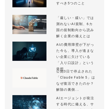
すべき5つのこと
「厳しい・緩い」では
測れないAI規制、6カ
国の規制動向から読み
解く企業の備えとは
AIの費用障壁が下がっ
た今も、導入が進まな
い企業に欠けている
「入り口設計」という
発想
公開3日で停止された
「Claude Fable 5」は
なぜ復活できたのか？
解除の裏側...
AIエージェントが発注
する時代に備える、サ