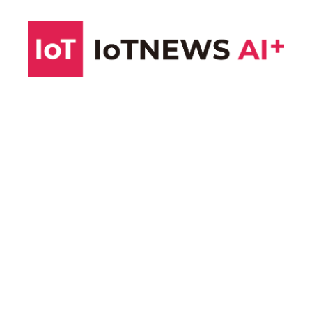
コ
ン
テ
ン
ツ
へ
ス
キ
ッ
プ