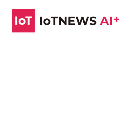
コ
ン
テ
ン
ツ
へ
ス
キ
ッ
プ