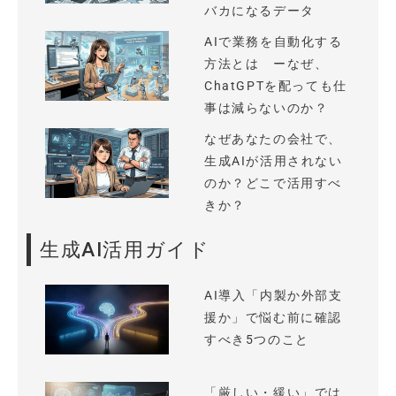
バカになるデータ
AIで業務を自動化する
方法とは ーなぜ、
ChatGPTを配っても仕
事は減らないのか？
なぜあなたの会社で、
生成AIが活用されない
のか？どこで活用すべ
きか？
生成AI活用ガイド
AI導入「内製か外部支
援か」で悩む前に確認
すべき5つのこと
「厳しい・緩い」では