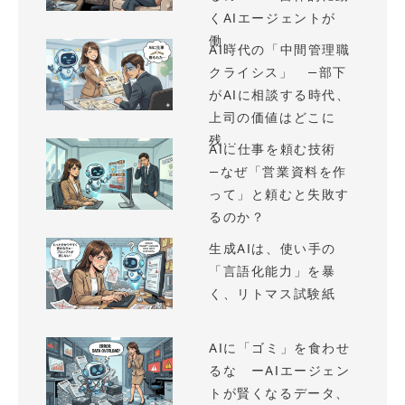
くAIエージェントが
働...
AI時代の「中間管理職
クライシス」 —部下
がAIに相談する時代、
上司の価値はどこに
残...
AIに仕事を頼む技術
—なぜ「営業資料を作
って」と頼むと失敗す
るのか？
生成AIは、使い手の
「言語化能力」を暴
く、リトマス試験紙
AIに「ゴミ」を食わせ
るな ーAIエージェン
トが賢くなるデータ、