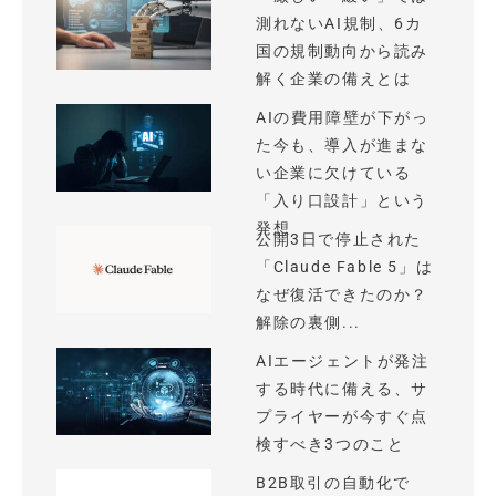
測れないAI規制、6カ
国の規制動向から読み
解く企業の備えとは
AIの費用障壁が下がっ
た今も、導入が進まな
い企業に欠けている
「入り口設計」という
発想
公開3日で停止された
「Claude Fable 5」は
なぜ復活できたのか？
解除の裏側...
AIエージェントが発注
する時代に備える、サ
プライヤーが今すぐ点
検すべき3つのこと
B2B取引の自動化で