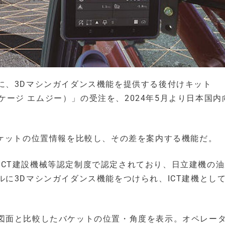
に、3Dマシンガイダンス機能を提供する後付けキット
ョンリンケージ エムジー）」の受注を、2024年5月より日本国
バケットの位置情報を比較し、その差を案内する機能だ。
MG」は、ICT建設機械等認定制度で認定されており、日立建機の
に3Dマシンガイダンス機能をつけられ、ICT建機とし
図面と比較したバケットの位置・角度を表示。オペレー