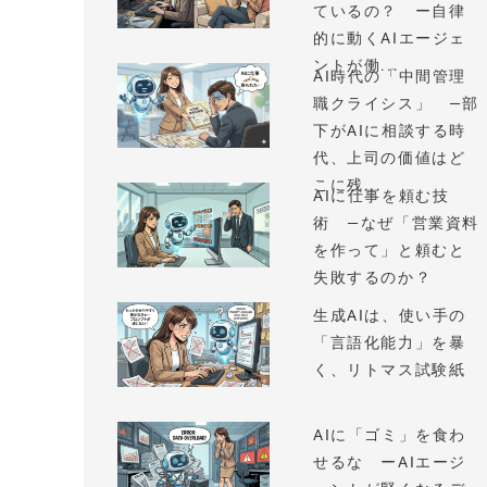
ているの？ ー自律
的に動くAIエージェ
ントが働...
AI時代の「中間管理
職クライシス」 —部
下がAIに相談する時
代、上司の価値はど
こに残...
AIに仕事を頼む技
術 —なぜ「営業資料
を作って」と頼むと
失敗するのか？
生成AIは、使い手の
「言語化能力」を暴
く、リトマス試験紙
AIに「ゴミ」を食わ
せるな ーAIエージ