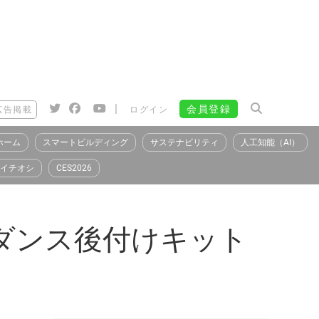
|
会員登録
広告掲載
ログイン
ホーム
スマートビルディング
サステナビリティ
人工知能（AI）
イチオシ
CES2026
ダンス後付けキット