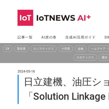
コ
ン
テ
ン
ツ
記事一覧
AI虎の巻
生成AI活用ガイド
D
へ
DX
製造業
ロジスティクス
小売業
金融
ヘルスケア・
ス
キ
ロボティクス
通信
ッ
プ
2024-05-16
日立建機、油圧シ
「Solution Link