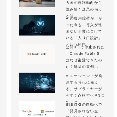
カ国の規制動向から
読み解く企業の備え
とは
AIの費用障壁が下が
った今も、導入が進
まない企業に欠けて
いる「入り口設計」
という発想
公開3日で停止された
「Claude Fable 5」
はなぜ復活できたの
か？解除の裏側...
AIエージェントが発
注する時代に備え
る、サプライヤーが
今すぐ点検すべき3つ
のこと
B2B取引の自動化で
「発見されない企