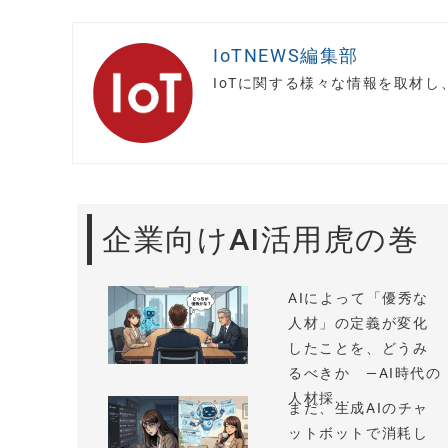
IoTNEWS編集部
IoTに関する様々な情報を取材
企業向けAI活用虎の巻
AIによって「優秀な
人材」の定義が変化
したことを、どうみ
るべきか —AI時代の
人材採...
まだ、生成AIのチャ
ットボットで消耗し