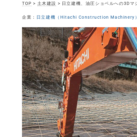
TOP
>
土木建設
> 日立建機、油圧ショベルへの3Dマシン
企業：
日立建機（Hitachi Construction Machinery