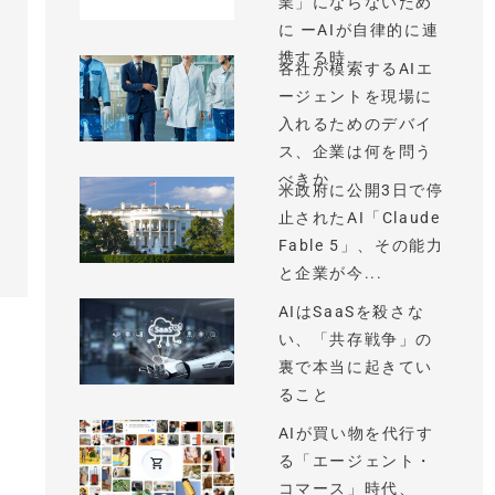
業」にならないため
に ーAIが自律的に連
携する時...
各社が模索するAIエ
ージェントを現場に
入れるためのデバイ
ス、企業は何を問う
べきか
米政府に公開3日で停
止されたAI「Claude
Fable 5」、その能力
と企業が今...
AIはSaaSを殺さな
い、「共存戦争」の
裏で本当に起きてい
ること
AIが買い物を代行す
る「エージェント・
コマース」時代、