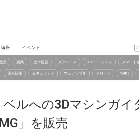
X講座
イベント
医療
農業
土木建設
メタバース
スマートシティ
スマート
要素技術
セキュリティ
ウェアラブル
ドローン
web3
ョベルへの3Dマシンガイ
age MG」を販売