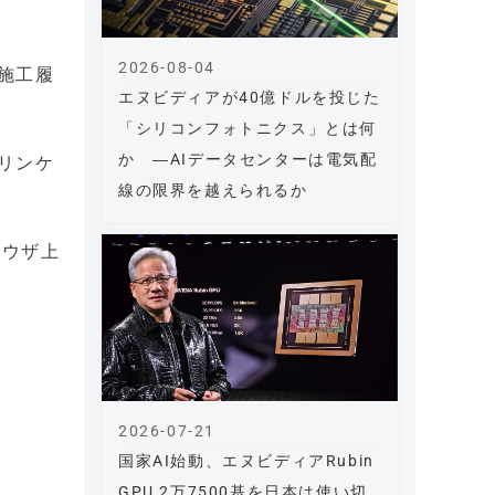
2026-08-04
施工履
エヌビディアが40億ドルを投じた
「シリコンフォトニクス」とは何
か ―AIデータセンターは電気配
ンリンケ
線の限界を越えられるか
ラウザ上
2026-07-21
国家AI始動、エヌビディアRubin
GPU 2万7500基を日本は使い切