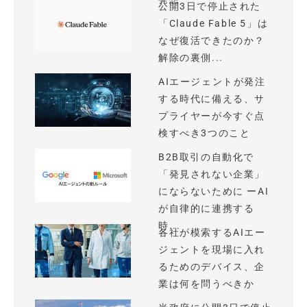
公開3日で停止された
「Claude Fable 5」は
なぜ復活できたのか？
解除の裏側...
AIエージェントが発注
する時代に備える、サ
プライヤーが今すぐ点
検すべき3つのこと
B2B取引の自動化で
「発見されない企業」
にならないために ーAI
が自律的に連携する
時...
各社が模索するAIエー
ジェントを現場に入れ
るためのデバイス、企
業は何を問うべきか