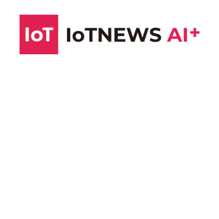
コ
ン
テ
ン
ツ
へ
ス
キ
ッ
プ