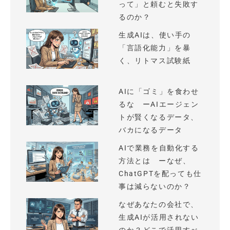
って」と頼むと失敗す
るのか？
生成AIは、使い手の
「言語化能力」を暴
く、リトマス試験紙
AIに「ゴミ」を食わせ
るな ーAIエージェン
トが賢くなるデータ、
バカになるデータ
AIで業務を自動化する
方法とは ーなぜ、
ChatGPTを配っても仕
事は減らないのか？
なぜあなたの会社で、
生成AIが活用されない