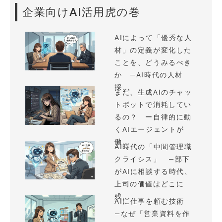
企業向けAI活用虎の巻
AIによって「優秀な人
材」の定義が変化した
ことを、どうみるべき
か —AI時代の人材
採...
まだ、生成AIのチャッ
トボットで消耗してい
るの？ ー自律的に動
くAIエージェントが
働...
AI時代の「中間管理職
クライシス」 —部下
がAIに相談する時代、
上司の価値はどこに
残...
AIに仕事を頼む技術
—なぜ「営業資料を作