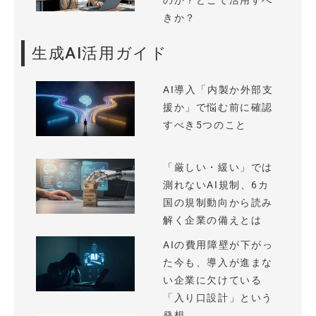
のか？どこで活用すべ
きか？
生成AI活用ガイド
AI導入「内製か外部支
援か」で悩む前に確認
すべき5つのこと
「厳しい・緩い」では
測れないAI規制、6カ
国の規制動向から読み
解く企業の備えとは
AIの費用障壁が下がっ
た今も、導入が進まな
い企業に欠けている
「入り口設計」という
発想