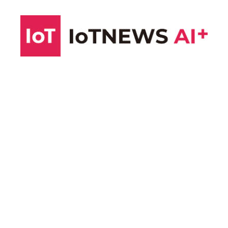
コ
ン
テ
ン
ツ
へ
ス
キ
ッ
プ