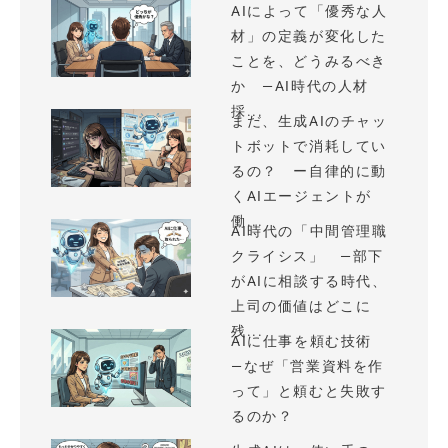
AIによって「優秀な人
材」の定義が変化した
ことを、どうみるべき
か —AI時代の人材
採...
まだ、生成AIのチャッ
トボットで消耗してい
るの？ ー自律的に動
くAIエージェントが
働...
AI時代の「中間管理職
クライシス」 —部下
がAIに相談する時代、
上司の価値はどこに
残...
AIに仕事を頼む技術
—なぜ「営業資料を作
って」と頼むと失敗す
るのか？