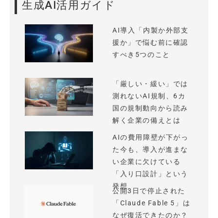
生成AI活用ガイド
AI導入「内製か外部支
援か」で悩む前に確認
すべき5つのこと
「厳しい・緩い」では
測れないAI規制、6カ
国の規制動向から読み
解く企業の備えとは
AIの費用障壁が下がっ
た今も、導入が進まな
い企業に欠けている
「入り口設計」という
発想
公開3日で停止された
「Claude Fable 5」は
なぜ復活できたのか？