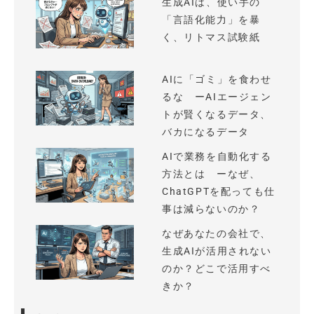
生成AIは、使い手の
「言語化能力」を暴
く、リトマス試験紙
AIに「ゴミ」を食わせ
るな ーAIエージェン
トが賢くなるデータ、
バカになるデータ
AIで業務を自動化する
方法とは ーなぜ、
ChatGPTを配っても仕
事は減らないのか？
なぜあなたの会社で、
生成AIが活用されない
のか？どこで活用すべ
きか？