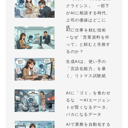
クライシス」 —部下
がAIに相談する時代、
上司の価値はどこに
残...
AIに仕事を頼む技術
—なぜ「営業資料を作
って」と頼むと失敗す
るのか？
生成AIは、使い手の
「言語化能力」を暴
く、リトマス試験紙
AIに「ゴミ」を食わせ
るな ーAIエージェン
トが賢くなるデータ、
バカになるデータ
AIで業務を自動化する