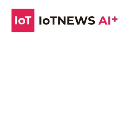
コ
ン
テ
ン
ツ
へ
ス
キ
ッ
プ