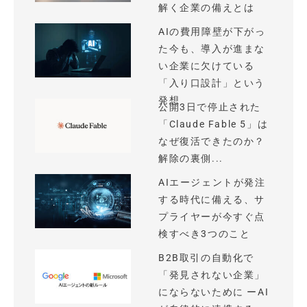
解く企業の備えとは
AIの費用障壁が下がっ
た今も、導入が進まな
い企業に欠けている
「入り口設計」という
発想
公開3日で停止された
「Claude Fable 5」は
なぜ復活できたのか？
解除の裏側...
AIエージェントが発注
する時代に備える、サ
プライヤーが今すぐ点
検すべき3つのこと
B2B取引の自動化で
「発見されない企業」
にならないために ーAI