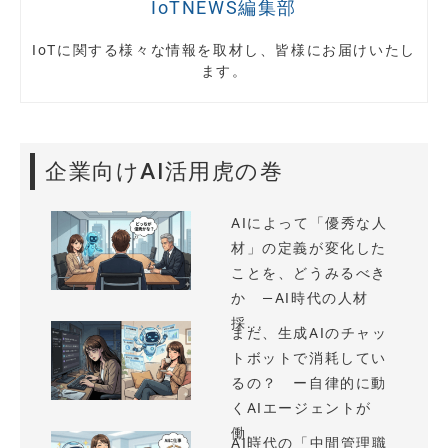
IoTNEWS編集部
IoTに関する様々な情報を取材し、皆様にお届けいたし
ます。
企業向けAI活用虎の巻
AIによって「優秀な人
材」の定義が変化した
ことを、どうみるべき
か —AI時代の人材
採...
まだ、生成AIのチャッ
トボットで消耗してい
るの？ ー自律的に動
くAIエージェントが
働...
AI時代の「中間管理職