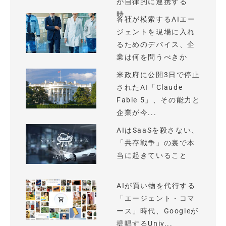
が自律的に連携する
時...
各社が模索するAIエー
ジェントを現場に入れ
るためのデバイス、企
業は何を問うべきか
米政府に公開3日で停止
されたAI「Claude
Fable 5」、その能力と
企業が今...
AIはSaaSを殺さない、
「共存戦争」の裏で本
当に起きていること
AIが買い物を代行する
「エージェント・コマ
ース」時代、Googleが
提唱するUniv...