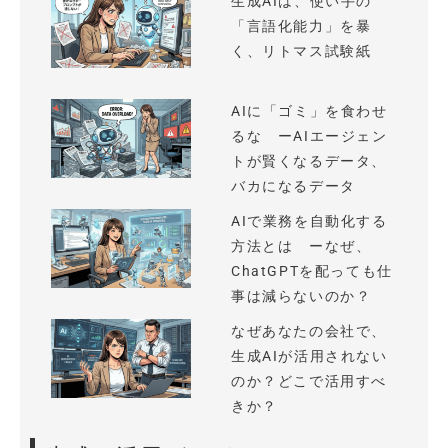
生成AIは、使い手の
「言語化能力」を暴
く、リトマス試験紙
AIに「ゴミ」を食わせ
るな ーAIエージェン
トが賢くなるデータ、
バカになるデータ
AIで業務を自動化する
方法とは ーなぜ、
ChatGPTを配っても仕
事は減らないのか？
なぜあなたの会社で、
生成AIが活用されない
のか？どこで活用すべ
きか？