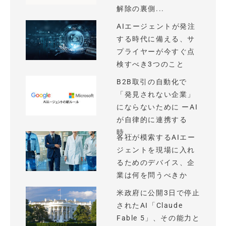
解除の裏側...
AIエージェントが発注
する時代に備える、サ
プライヤーが今すぐ点
検すべき3つのこと
B2B取引の自動化で
「発見されない企業」
にならないために ーAI
が自律的に連携する
時...
各社が模索するAIエー
ジェントを現場に入れ
るためのデバイス、企
業は何を問うべきか
米政府に公開3日で停止
されたAI「Claude
Fable 5」、その能力と