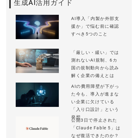
生成AI活用ガイド
AI導入「内製か外部支
援か」で悩む前に確認
すべき5つのこと
「厳しい・緩い」では
測れないAI規制、6カ
国の規制動向から読み
解く企業の備えとは
AIの費用障壁が下がっ
た今も、導入が進まな
い企業に欠けている
「入り口設計」という
発想
公開3日で停止された
「Claude Fable 5」は
なぜ復活できたのか？