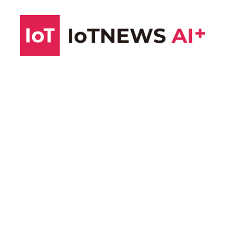
コ
ン
テ
ン
ツ
へ
ス
キ
ッ
プ