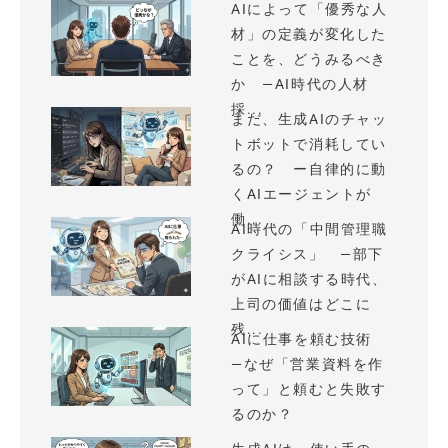
AIによって「優秀な人
材」の定義が変化した
ことを、どうみるべき
か —AI時代の人材
採...
まだ、生成AIのチャッ
トボットで消耗してい
るの？ ー自律的に動
くAIエージェントが
働...
AI時代の「中間管理職
クライシス」 —部下
がAIに相談する時代、
上司の価値はどこに
残...
AIに仕事を頼む技術
—なぜ「営業資料を作
って」と頼むと失敗す
るのか？