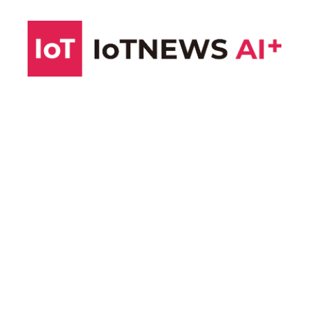
コ
ン
テ
ン
ツ
へ
ス
キ
ッ
プ