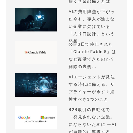
解く企業の備えとは
AIの費用障壁が下がっ
た今も、導入が進まな
い企業に欠けている
「入り口設計」という
発想
公開3日で停止された
「Claude Fable 5」は
なぜ復活できたのか？
解除の裏側...
AIエージェントが発注
する時代に備える、サ
プライヤーが今すぐ点
検すべき3つのこと
B2B取引の自動化で
「発見されない企業」
にならないために ーAI
が自律的に連携する