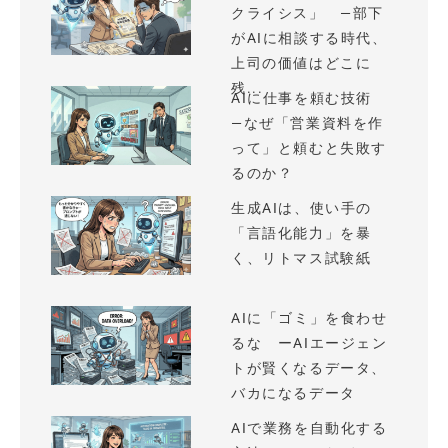
クライシス」 —部下
がAIに相談する時代、
上司の価値はどこに
残...
AIに仕事を頼む技術
—なぜ「営業資料を作
って」と頼むと失敗す
るのか？
生成AIは、使い手の
「言語化能力」を暴
く、リトマス試験紙
AIに「ゴミ」を食わせ
るな ーAIエージェン
トが賢くなるデータ、
バカになるデータ
AIで業務を自動化する