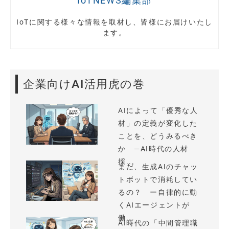
IoTNEWS編集部
IoTに関する様々な情報を取材し、皆様にお届けいたし
ます。
企業向けAI活用虎の巻
AIによって「優秀な人
材」の定義が変化した
ことを、どうみるべき
か —AI時代の人材
採...
まだ、生成AIのチャッ
トボットで消耗してい
るの？ ー自律的に動
くAIエージェントが
働...
AI時代の「中間管理職