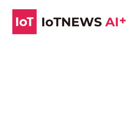
コ
ン
テ
ン
ツ
へ
ス
キ
ッ
プ