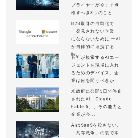
プライヤーが今すぐ点
検すべき3つのこと
B2B取引の自動化で
「発見されない企業」
にならないために ーAI
が自律的に連携する
時...
各社が模索するAIエー
ジェントを現場に入れ
るためのデバイス、企
業は何を問うべきか
米政府に公開3日で停止
されたAI「Claude
Fable 5」、その能力と
企業が今...
AIはSaaSを殺さない、
「共存戦争」の裏で本