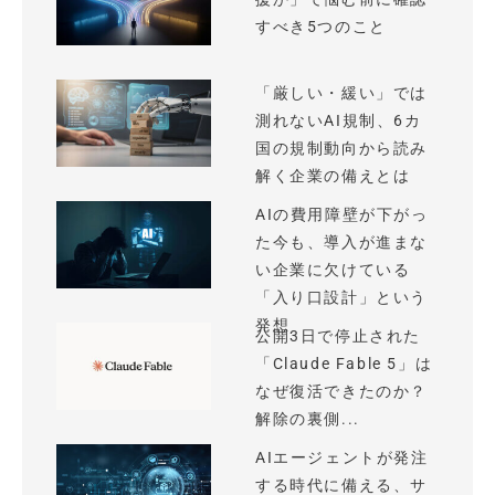
すべき5つのこと
「厳しい・緩い」では
測れないAI規制、6カ
国の規制動向から読み
解く企業の備えとは
AIの費用障壁が下がっ
た今も、導入が進まな
い企業に欠けている
「入り口設計」という
発想
公開3日で停止された
「Claude Fable 5」は
なぜ復活できたのか？
解除の裏側...
AIエージェントが発注
する時代に備える、サ