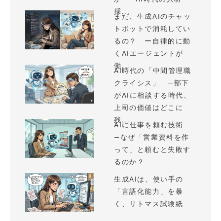
採...
まだ、生成AIのチャッ
トボットで消耗してい
るの？ ー自律的に動
くAIエージェントが
働...
AI時代の「中間管理職
クライシス」 —部下
がAIに相談する時代、
上司の価値はどこに
残...
AIに仕事を頼む技術
—なぜ「営業資料を作
って」と頼むと失敗す
るのか？
生成AIは、使い手の
「言語化能力」を暴
く、リトマス試験紙