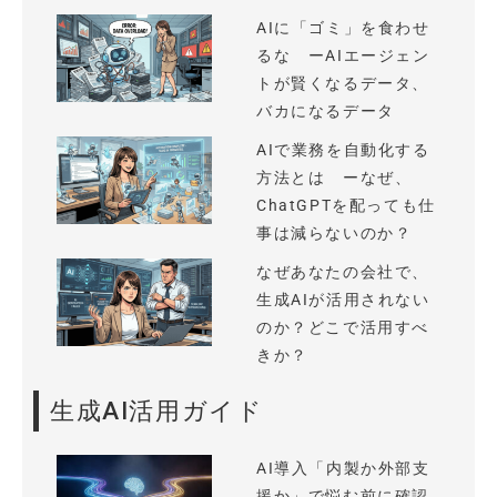
AIに「ゴミ」を食わせ
るな ーAIエージェン
トが賢くなるデータ、
バカになるデータ
AIで業務を自動化する
方法とは ーなぜ、
ChatGPTを配っても仕
事は減らないのか？
なぜあなたの会社で、
生成AIが活用されない
のか？どこで活用すべ
きか？
生成AI活用ガイド
AI導入「内製か外部支
援か」で悩む前に確認