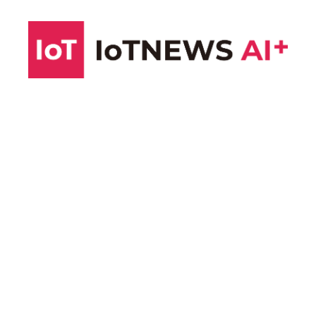
コ
ン
テ
ン
ツ
へ
ス
キ
ッ
プ