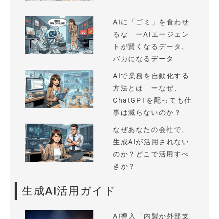
AIに「ゴミ」を食わせ
るな ーAIエージェン
トが賢くなるデータ、
バカになるデータ
AIで業務を自動化する
方法とは ーなぜ、
ChatGPTを配っても仕
事は減らないのか？
なぜあなたの会社で、
生成AIが活用されない
のか？どこで活用すべ
きか？
生成AI活用ガイド
AI導入「内製か外部支