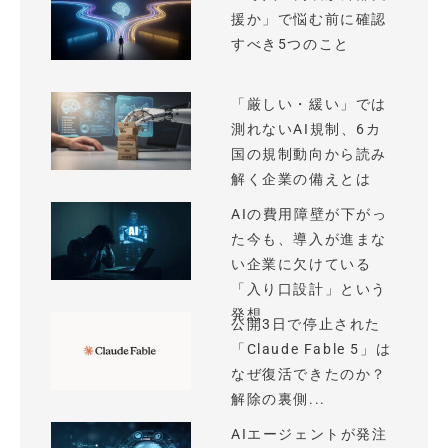
援か」で悩む前に確認
すべき5つのこと
「厳しい・緩い」では
測れないAI規制、6カ
国の規制動向から読み
解く企業の備えとは
AIの費用障壁が下がっ
た今も、導入が進まな
い企業に欠けている
「入り口設計」という
発想
公開3日で停止された
「Claude Fable 5」は
なぜ復活できたのか？
解除の裏側...
AIエージェントが発注