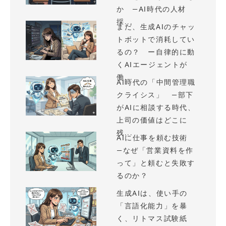
か —AI時代の人材
採...
まだ、生成AIのチャッ
トボットで消耗してい
るの？ ー自律的に動
くAIエージェントが
働...
AI時代の「中間管理職
クライシス」 —部下
がAIに相談する時代、
上司の価値はどこに
残...
AIに仕事を頼む技術
—なぜ「営業資料を作
って」と頼むと失敗す
るのか？
生成AIは、使い手の
「言語化能力」を暴
く、リトマス試験紙