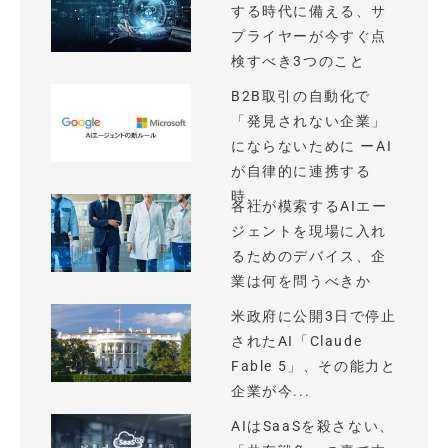
する時代に備える、サ
プライヤーが今すぐ点
検すべき3つのこと
B2B取引の自動化で
「発見されない企業」
にならないために ーAI
が自律的に連携する
時...
各社が模索するAIエー
ジェントを現場に入れ
るためのデバイス、企
業は何を問うべきか
米政府に公開3日で停止
されたAI「Claude
Fable 5」、その能力と
企業が今...
AIはSaaSを殺さない、