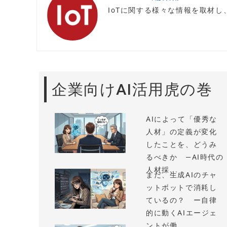
IoTに関する様々な情報を取材
企業向けAI活用虎の巻
AIによって「優秀な
人材」の定義が変化
したことを、どうみ
るべきか —AI時代の
人材採...
まだ、生成AIのチャ
ットボットで消耗し
ているの？ ー自律
的に動くAIエージェ
ントが働...