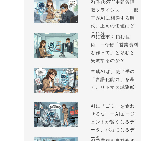
AI時代の「中間管理
職クライシス」 —部
下がAIに相談する時
代、上司の価値はど
こに残...
AIに仕事を頼む技
術 —なぜ「営業資料
を作って」と頼むと
失敗するのか？
生成AIは、使い手の
「言語化能力」を暴
く、リトマス試験紙
AIに「ゴミ」を食わ
せるな ーAIエージ
ェントが賢くなるデ
ータ、バカになるデ
ータ
AIで業務を自動化す