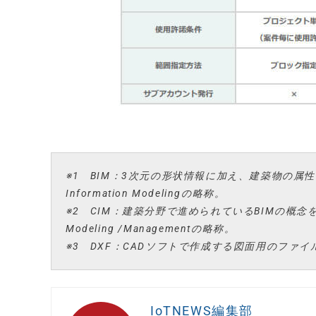
※1 BIM：3次元の形状情報に加え、建築物の属性
Information Modelingの略称。
※2 CIM：建築分野で進められているBIMの概念を土木工
Modeling /Managementの略称。
※3 DXF：CADソフトで作成する図面用のファイル形式の
IoTNEWS編集部