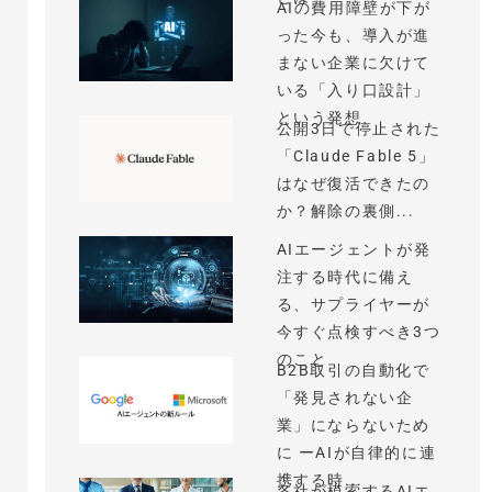
AIの費用障壁が下が
った今も、導入が進
まない企業に欠けて
いる「入り口設計」
という発想
公開3日で停止された
「Claude Fable 5」
はなぜ復活できたの
か？解除の裏側...
AIエージェントが発
注する時代に備え
る、サプライヤーが
今すぐ点検すべき3つ
のこと
B2B取引の自動化で
「発見されない企
業」にならないため
に ーAIが自律的に連
携する時...
各社が模索するAIエ