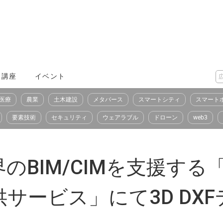
X講座
イベント
医療
農業
土木建設
メタバース
スマートシティ
スマート
要素技術
セキュリティ
ウェアラブル
ドローン
web3
のBIM/CIMを支援する
サービス」にて3D DX