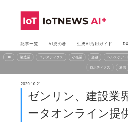
コ
ン
テ
ン
ツ
記事一覧
AI虎の巻
生成AI活用ガイド
D
へ
DX
製造業
ロジスティクス
小売業
金融
ヘルスケア・
ス
キ
ロボティクス
通信
ッ
プ
2020-10-21
ゼンリン、建設業界
ータオンライン提供