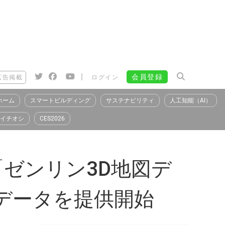
|
会員登録
広告掲載
ログイン
ホーム
スマートビルディング
サステナビリティ
人工知能（AI）
イチオシ
CES2026
「ゼンリン3D地図デ
Fデータを提供開始