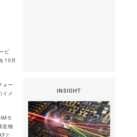
ービ
を10月
フォー
INSIGHT
のイメ
IMモ
構造物
XFと