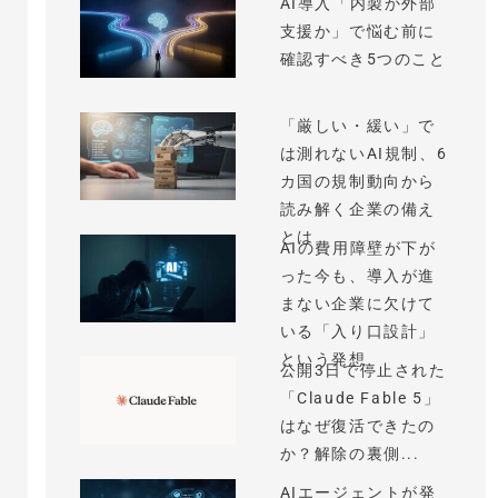
AI導入「内製か外部
支援か」で悩む前に
確認すべき5つのこと
「厳しい・緩い」で
は測れないAI規制、6
カ国の規制動向から
読み解く企業の備え
とは
AIの費用障壁が下が
った今も、導入が進
まない企業に欠けて
いる「入り口設計」
という発想
公開3日で停止された
「Claude Fable 5」
はなぜ復活できたの
か？解除の裏側...
AIエージェントが発