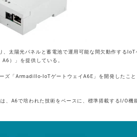
より、太陽光パネルと蓄電池で運用可能な間欠動作するIoT
以下、A6）」を提供している。
「Armadillo-IoTゲートウェイA6E」を開発したこ
A6E」は、A6で培われた技術をベースに、標準搭載するI/O機