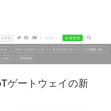
|
会員登録
広告掲載
ログイン
ホーム
スマートビルディング
サステナビリティ
人工知能（AI）
イチオシ
CES2026
oTゲートウェイの新