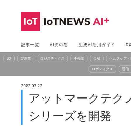
コ
ン
テ
ン
ツ
記事一覧
AI虎の巻
生成AI活用ガイド
D
へ
DX
製造業
ロジスティクス
小売業
金融
ヘルスケア・
ス
キ
ロボティクス
通信
ッ
プ
2022-07-27
アットマークテクノ
シリーズを開発