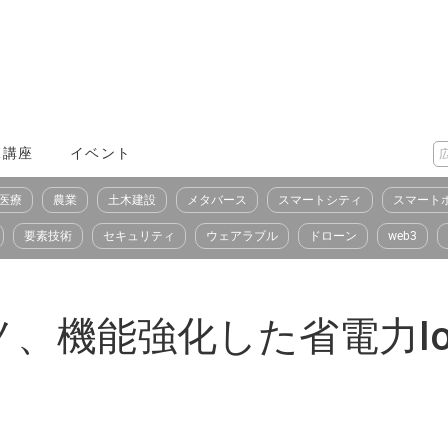
X講座
イベント
医療
農業
土木建設
メタバース
スマートシティ
スマート
要素技術
セキュリティ
ウェアラブル
ドローン
web3
、機能強化した省電力I