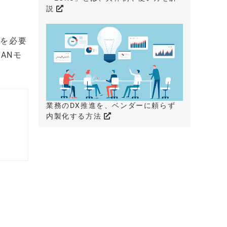
説
信を必要
ANモ
業務のDX推進を、ベンダーに頼らず
内製化する方法