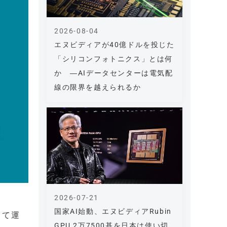
2026-08-04
エヌビディアが40億ドルを投じた
「シリコンフォトニクス」とは何
か ―AIデータセンターは電気配
線の限界を越えられるか
2026-07-21
国家AI始動、エヌビディアRubin
って運
GPU 2万7500基を日本は使い切