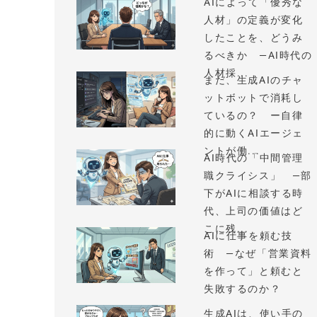
AIによって「優秀な
人材」の定義が変化
したことを、どうみ
るべきか —AI時代の
人材採...
まだ、生成AIのチャ
ットボットで消耗し
ているの？ ー自律
的に動くAIエージェ
ントが働...
AI時代の「中間管理
職クライシス」 —部
下がAIに相談する時
代、上司の価値はど
こに残...
AIに仕事を頼む技
術 —なぜ「営業資料
を作って」と頼むと
失敗するのか？
生成AIは、使い手の