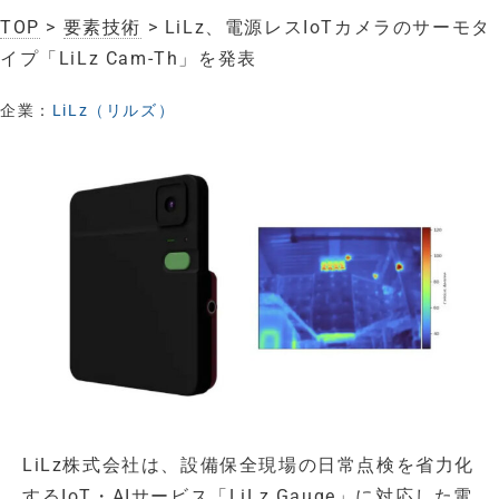
TOP
>
要素技術
> LiLz、電源レスIoTカメラのサーモタ
イプ「LiLz Cam-Th」を発表
企業：
LiLz（リルズ）
LiLz株式会社は、設備保全現場の日常点検を省力化
するIoT・AIサービス「LiLz Gauge」に対応した電