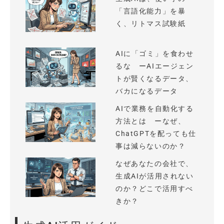
「言語化能力」を暴
く、リトマス試験紙
AIに「ゴミ」を食わせ
るな ーAIエージェン
トが賢くなるデータ、
バカになるデータ
AIで業務を自動化する
方法とは ーなぜ、
ChatGPTを配っても仕
事は減らないのか？
なぜあなたの会社で、
生成AIが活用されない
のか？どこで活用すべ
きか？