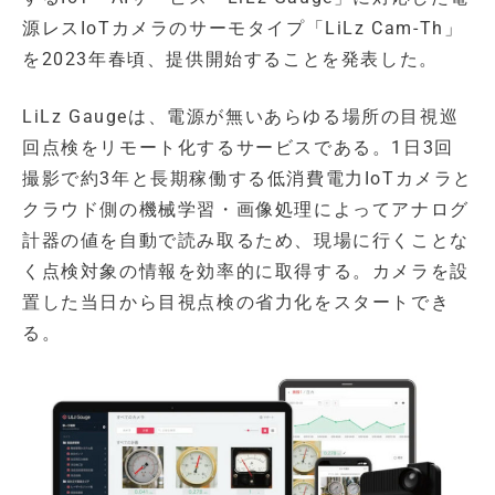
源レスIoTカメラのサーモタイプ「LiLz Cam-Th」
を2023年春頃、提供開始することを発表した。
LiLz Gaugeは、電源が無いあらゆる場所の目視巡
回点検をリモート化するサービスである。1⽇3回
撮影で約3年と⻑期稼働する低消費電力IoTカメラと
クラウド側の機械学習・画像処理によってアナログ
計器の値を⾃動で読み取るため、現場に⾏くことな
く点検対象の情報を効率的に取得する。カメラを設
置した当⽇から目視点検の省⼒化をスタートでき
る。