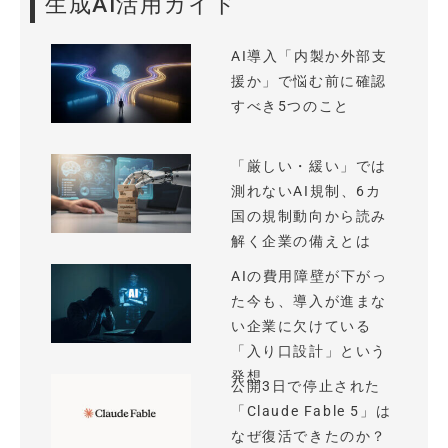
生成AI活用ガイド
AI導入「内製か外部支
援か」で悩む前に確認
すべき5つのこと
「厳しい・緩い」では
測れないAI規制、6カ
国の規制動向から読み
解く企業の備えとは
AIの費用障壁が下がっ
た今も、導入が進まな
い企業に欠けている
「入り口設計」という
発想
公開3日で停止された
「Claude Fable 5」は
なぜ復活できたのか？