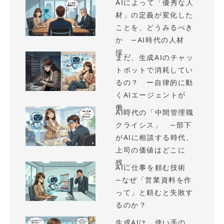
AIによって「優秀な人
材」の定義が変化した
ことを、どうみるべき
か —AI時代の人材
採...
まだ、生成AIのチャッ
トボットで消耗してい
るの？ ー自律的に動
くAIエージェントが
働...
AI時代の「中間管理職
クライシス」 —部下
がAIに相談する時代、
上司の価値はどこに
残...
AIに仕事を頼む技術
—なぜ「営業資料を作
って」と頼むと失敗す
るのか？
生成AIは、使い手の