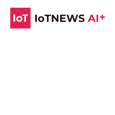
コ
ン
テ
ン
ツ
へ
ス
キ
ッ
プ