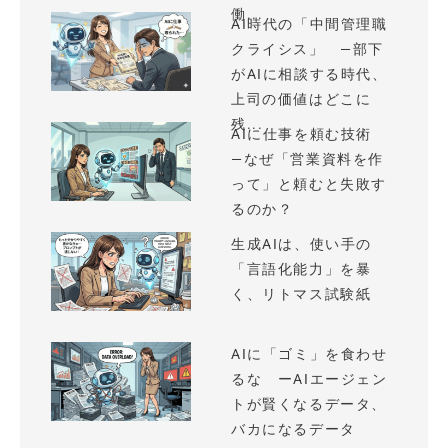
働...
AI時代の「中間管理職
クライシス」 —部下
がAIに相談する時代、
上司の価値はどこに
残...
AIに仕事を頼む技術
—なぜ「営業資料を作
って」と頼むと失敗す
るのか？
生成AIは、使い手の
「言語化能力」を暴
く、リトマス試験紙
AIに「ゴミ」を食わせ
るな ーAIエージェン
トが賢くなるデータ、
バカになるデータ