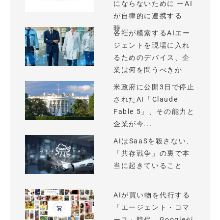
にならないために ーAI
が自律的に連携する
時...
各社が模索するAIエー
ジェントを現場に入れ
るためのデバイス、企
業は何を問うべきか
米政府に公開3日で停止
されたAI「Claude
Fable 5」、その能力と
企業が今...
AIはSaaSを殺さない、
「共存戦争」の裏で本
当に起きていること
AIが買い物を代行する
「エージェント・コマ
ース」時代、Googleが