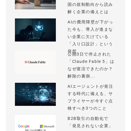
国の規制動向から読み
解く企業の備えとは
AIの費用障壁が下がっ
た今も、導入が進まな
い企業に欠けている
「入り口設計」という
発想
公開3日で停止された
「Claude Fable 5」は
なぜ復活できたのか？
解除の裏側...
AIエージェントが発注
する時代に備える、サ
プライヤーが今すぐ点
検すべき3つのこと
B2B取引の自動化で
「発見されない企業」