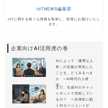
IoTNEWS編集部
IoTに関する様々な情報を取材し、皆様にお届けいたし
ます。
企業向けAI活用虎の巻
AIによって「優秀な人
材」の定義が変化した
ことを、どうみるべき
か —AI時代の人材
採...
まだ、生成AIのチャッ
トボットで消耗してい
るの？ ー自律的に動
くAIエージェントが