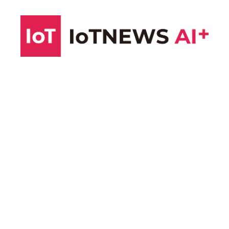
コ
ン
テ
ン
ツ
へ
ス
キ
ッ
プ