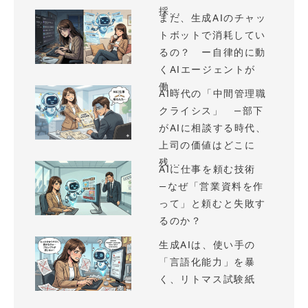
採...
まだ、生成AIのチャッ
トボットで消耗してい
るの？ ー自律的に動
くAIエージェントが
働...
AI時代の「中間管理職
クライシス」 —部下
がAIに相談する時代、
上司の価値はどこに
残...
AIに仕事を頼む技術
—なぜ「営業資料を作
って」と頼むと失敗す
るのか？
生成AIは、使い手の
「言語化能力」を暴
く、リトマス試験紙