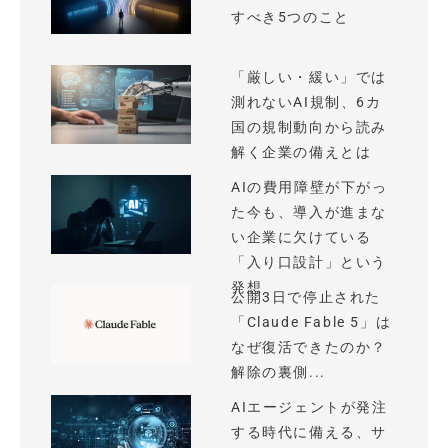
すべき5つのこと
「厳しい・緩い」では
測れないAI規制、6カ
国の規制動向から読み
解く企業の備えとは
AIの費用障壁が下がっ
た今も、導入が進まな
い企業に欠けている
「入り口設計」という
発想
公開3日で停止された
「Claude Fable 5」は
なぜ復活できたのか？
解除の裏側...
AIエージェントが発注
する時代に備える、サ