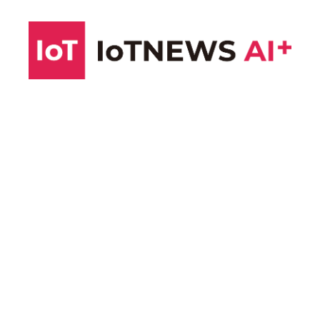
コ
ン
テ
ン
ツ
へ
ス
キ
ッ
プ