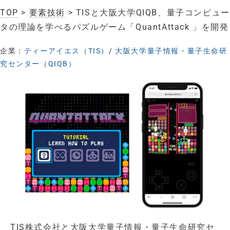
TOP
>
要素技術
> TISと大阪大学QIQB、量子コンピュー
タの理論を学べるパズルゲーム「QuantAttack 」を開発
企業：
ティーアイエス（TIS）
/
大阪大学量子情報・量子生命研
究センター（QIQB）
TIS株式会社と大阪大学量子情報・量子生命研究セ