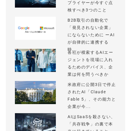
プライヤーが今すぐ点
検すべき3つのこと
B2B取引の自動化で
「発見されない企業」
にならないために ーAI
が自律的に連携する
時...
各社が模索するAIエー
ジェントを現場に入れ
るためのデバイス、企
業は何を問うべきか
米政府に公開3日で停止
されたAI「Claude
Fable 5」、その能力と
企業が今...
AIはSaaSを殺さない、
「共存戦争」の裏で本