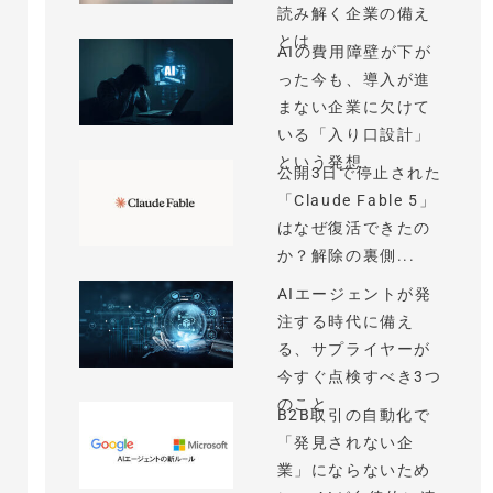
読み解く企業の備え
とは
AIの費用障壁が下が
った今も、導入が進
まない企業に欠けて
いる「入り口設計」
という発想
公開3日で停止された
「Claude Fable 5」
はなぜ復活できたの
か？解除の裏側...
AIエージェントが発
注する時代に備え
る、サプライヤーが
今すぐ点検すべき3つ
のこと
B2B取引の自動化で
「発見されない企
業」にならないため