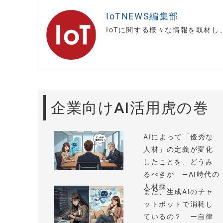
IoTNEWS編集部
IoTに関する様々な情報を取材
企業向けAI活用虎の巻
AIによって「優秀な
人材」の定義が変化
したことを、どうみ
るべきか —AI時代の
人材採...
まだ、生成AIのチャ
ットボットで消耗し
ているの？ ー自律