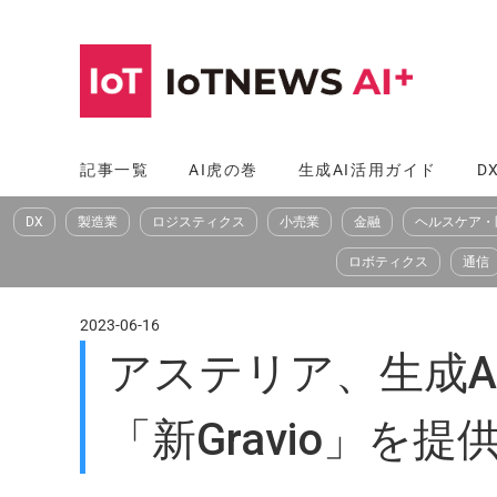
コ
ン
テ
ン
ツ
記事一覧
AI虎の巻
生成AI活用ガイド
D
へ
DX
製造業
ロジスティクス
小売業
金融
ヘルスケア・
ス
キ
ロボティクス
通信
ッ
プ
2023-06-16
アステリア、生成
「新Gravio」を提