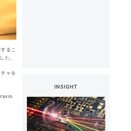
携するこ
表した。
クチャを
INSIGHT
vio