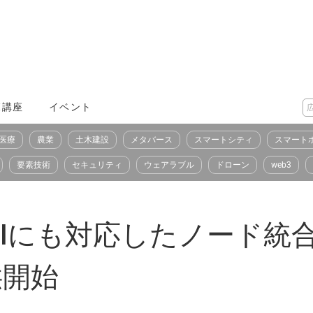
X講座
イベント
医療
農業
土木建設
メタバース
スマートシティ
スマート
要素技術
セキュリティ
ウェアラブル
ドローン
web3
AIにも対応したノード統
供開始