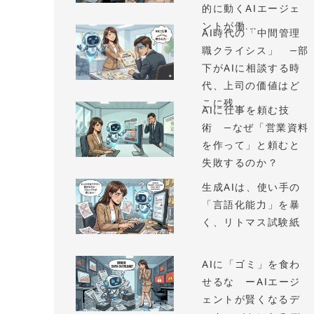
的に動くAIエージェ
ントが働...
AI時代の「中間管理
職クライシス」 —部
下がAIに相談する時
代、上司の価値はど
こに残...
AIに仕事を頼む技
術 —なぜ「営業資料
を作って」と頼むと
失敗するのか？
生成AIは、使い手の
「言語化能力」を暴
く、リトマス試験紙
AIに「ゴミ」を食わ
せるな ーAIエージ
ェントが賢くなるデ