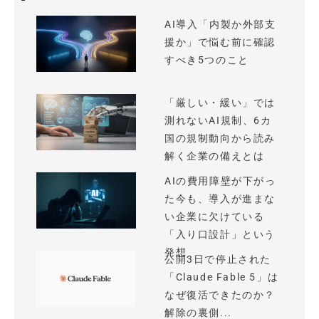
AI導入「内製か外部支
援か」で悩む前に確認
すべき5つのこと
「厳しい・緩い」では
測れないAI規制、6カ
国の規制動向から読み
解く企業の備えとは
AIの費用障壁が下がっ
た今も、導入が進まな
い企業に欠けている
「入り口設計」という
発想
公開3日で停止された
「Claude Fable 5」は
なぜ復活できたのか？
解除の裏側...