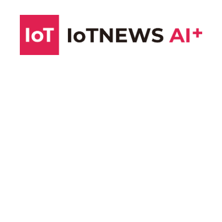
コ
ン
テ
ン
ツ
へ
ス
キ
ッ
プ