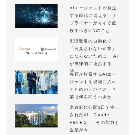
AIエージェントが発注
する時代に備える、サ
プライヤーが今すぐ点
検すべき3つのこと
B2B取引の自動化で
「発見されない企業」
にならないために ーAI
が自律的に連携する
時...
各社が模索するAIエー
ジェントを現場に入れ
るためのデバイス、企
業は何を問うべきか
米政府に公開3日で停止
されたAI「Claude
Fable 5」、その能力と
企業が今...