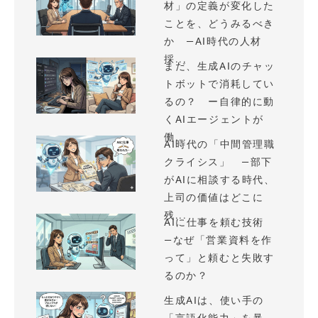
材」の定義が変化した
ことを、どうみるべき
か —AI時代の人材
採...
まだ、生成AIのチャッ
トボットで消耗してい
るの？ ー自律的に動
くAIエージェントが
働...
AI時代の「中間管理職
クライシス」 —部下
がAIに相談する時代、
上司の価値はどこに
残...
AIに仕事を頼む技術
—なぜ「営業資料を作
って」と頼むと失敗す
るのか？
生成AIは、使い手の