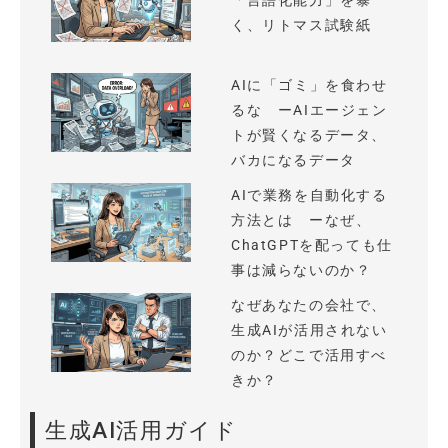
「言語化能力」を暴
く、リトマス試験紙
AIに「ゴミ」を食わせ
るな ーAIエージェン
トが賢くなるデータ、
バカになるデータ
AIで業務を自動化する
方法とは ーなぜ、
ChatGPTを配っても仕
事は減らないのか？
なぜあなたの会社で、
生成AIが活用されない
のか？どこで活用すべ
きか？
生成AI活用ガイド