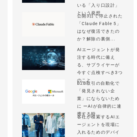
いる「入り口設計」
という発想
公開3日で停止された
「Claude Fable 5」
はなぜ復活できたの
か？解除の裏側...
AIエージェントが発
注する時代に備え
る、サプライヤーが
今すぐ点検すべき3つ
のこと
B2B取引の自動化で
「発見されない企
業」にならないため
に ーAIが自律的に連
携する時...
各社が模索するAIエ
ージェントを現場に
入れるためのデバイ