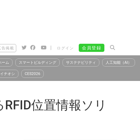
|
会員登録
広告掲載
ログイン
ホーム
スマートビルディング
サステナビリティ
人工知能（AI）
イチオシ
CES2026
FID位置情報ソリ