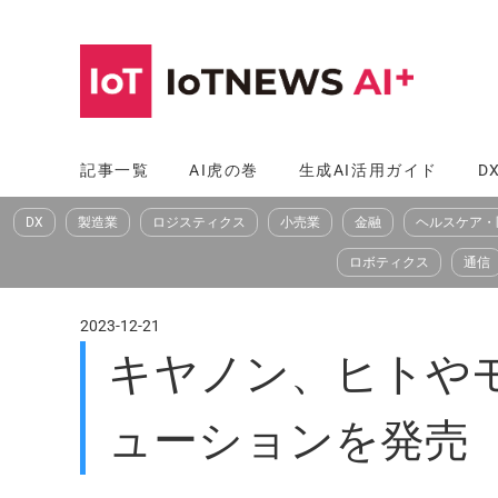
コ
ン
テ
ン
ツ
記事一覧
AI虎の巻
生成AI活用ガイド
D
へ
DX
製造業
ロジスティクス
小売業
金融
ヘルスケア・
ス
キ
ロボティクス
通信
ッ
プ
2023-12-21
キヤノン、ヒトやモ
ューションを発売