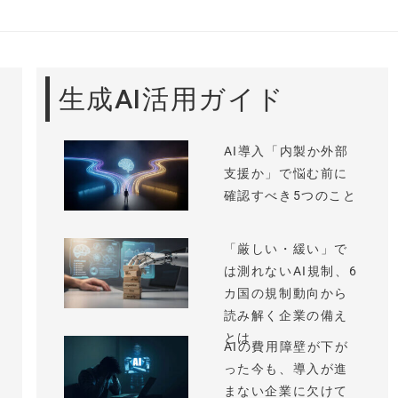
生成AI活用ガイド
AI導入「内製か外部
支援か」で悩む前に
確認すべき5つのこと
「厳しい・緩い」で
は測れないAI規制、6
カ国の規制動向から
読み解く企業の備え
とは
AIの費用障壁が下が
った今も、導入が進
まない企業に欠けて