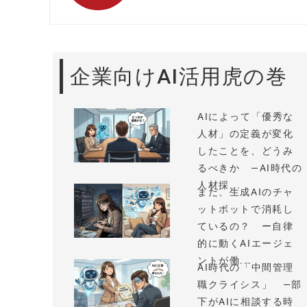
企業向けAI活用虎の巻
AIによって「優秀な
人材」の定義が変化
したことを、どうみ
るべきか —AI時代の
人材採...
まだ、生成AIのチャ
ットボットで消耗し
ているの？ ー自律
的に動くAIエージェ
ントが働...
AI時代の「中間管理
職クライシス」 —部
下がAIに相談する時