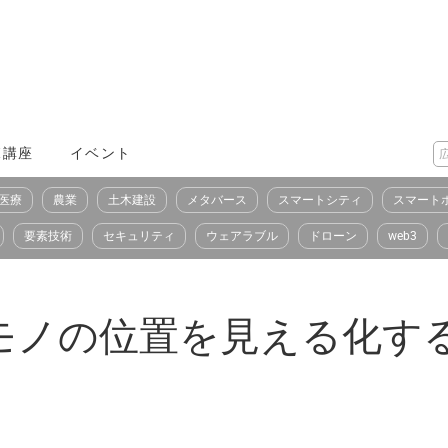
X講座
イベント
医療
農業
土木建設
メタバース
スマートシティ
スマート
要素技術
セキュリティ
ウェアラブル
ドローン
web3
ノの位置を見える化するR