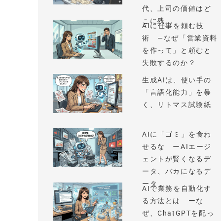
代、上司の価値はど
こに残...
AIに仕事を頼む技
術 —なぜ「営業資料
を作って」と頼むと
失敗するのか？
生成AIは、使い手の
「言語化能力」を暴
く、リトマス試験紙
AIに「ゴミ」を食わ
せるな ーAIエージ
ェントが賢くなるデ
ータ、バカになるデ
ータ
AIで業務を自動化す
る方法とは ーな
ぜ、ChatGPTを配っ