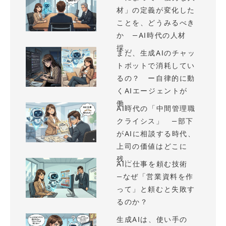
材」の定義が変化した
ことを、どうみるべき
か —AI時代の人材
採...
まだ、生成AIのチャッ
トボットで消耗してい
るの？ ー自律的に動
くAIエージェントが
働...
AI時代の「中間管理職
クライシス」 —部下
がAIに相談する時代、
上司の価値はどこに
残...
AIに仕事を頼む技術
—なぜ「営業資料を作
って」と頼むと失敗す
るのか？
生成AIは、使い手の