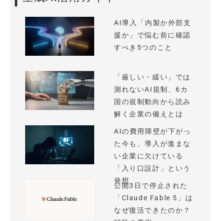
AI導入「内製か外部支
援か」で悩む前に確認
すべき5つのこと
「厳しい・緩い」では
測れないAI規制、6カ
国の規制動向から読み
解く企業の備えとは
AIの費用障壁が下がっ
た今も、導入が進まな
い企業に欠けている
「入り口設計」という
発想
公開3日で停止された
「Claude Fable 5」は
なぜ復活できたのか？