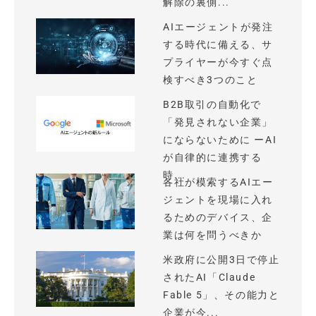
解除の裏側...
AIエージェントが発注
する時代に備える、サ
プライヤーが今すぐ点
検すべき3つのこと
B2B取引の自動化で
「発見されない企業」
にならないために ーAI
が自律的に連携する
時...
各社が模索するAIエー
ジェントを現場に入れ
るためのデバイス、企
業は何を問うべきか
米政府に公開3日で停止
されたAI「Claude
Fable 5」、その能力と
企業が今...