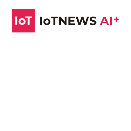
コ
ン
テ
ン
ツ
へ
ス
キ
ッ
プ