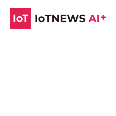
コ
ン
テ
ン
ツ
へ
ス
キ
ッ
プ