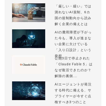
「厳しい・緩い」では
測れないAI規制、6カ
国の規制動向から読み
解く企業の備えとは
AIの費用障壁が下がっ
た今も、導入が進まな
い企業に欠けている
「入り口設計」という
発想
公開3日で停止された
「Claude Fable 5」は
なぜ復活できたのか？
解除の裏側...
AIエージェントが発注
する時代に備える、サ
プライヤーが今すぐ点
検すべき3つのこと