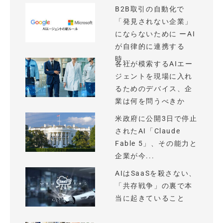
B2B取引の自動化で
「発見されない企業」
にならないために ーAI
が自律的に連携する
時...
各社が模索するAIエー
ジェントを現場に入れ
るためのデバイス、企
業は何を問うべきか
米政府に公開3日で停止
されたAI「Claude
Fable 5」、その能力と
企業が今...
AIはSaaSを殺さない、
「共存戦争」の裏で本
当に起きていること