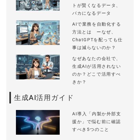
トが賢くなるデータ、
バカになるデータ
AIで業務を自動化する
方法とは ーなぜ、
ChatGPTを配っても仕
事は減らないのか？
なぜあなたの会社で、
生成AIが活用されない
のか？どこで活用すべ
きか？
生成AI活用ガイド
AI導入「内製か外部支
援か」で悩む前に確認
すべき5つのこと