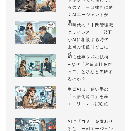
トボットで消耗してい
るの？ ー自律的に動
くAIエージェントが
働...
AI時代の「中間管理職
クライシス」 —部下
がAIに相談する時代、
上司の価値はどこに
残...
AIに仕事を頼む技術
—なぜ「営業資料を作
って」と頼むと失敗す
るのか？
生成AIは、使い手の
「言語化能力」を暴
く、リトマス試験紙
AIに「ゴミ」を食わせ
るな ーAIエージェン