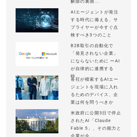
解除の裏側...
AIエージェントが発注
する時代に備える、サ
プライヤーが今すぐ点
検すべき3つのこと
B2B取引の自動化で
「発見されない企業」
にならないために ーAI
が自律的に連携する
時...
各社が模索するAIエー
ジェントを現場に入れ
るためのデバイス、企
業は何を問うべきか
米政府に公開3日で停止
されたAI「Claude
Fable 5」、その能力と
企業が今...