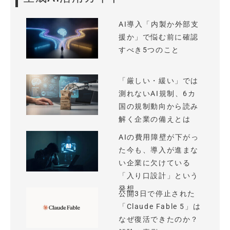
AI導入「内製か外部支
援か」で悩む前に確認
すべき5つのこと
「厳しい・緩い」では
測れないAI規制、6カ
国の規制動向から読み
解く企業の備えとは
AIの費用障壁が下がっ
た今も、導入が進まな
い企業に欠けている
「入り口設計」という
発想
公開3日で停止された
「Claude Fable 5」は
なぜ復活できたのか？