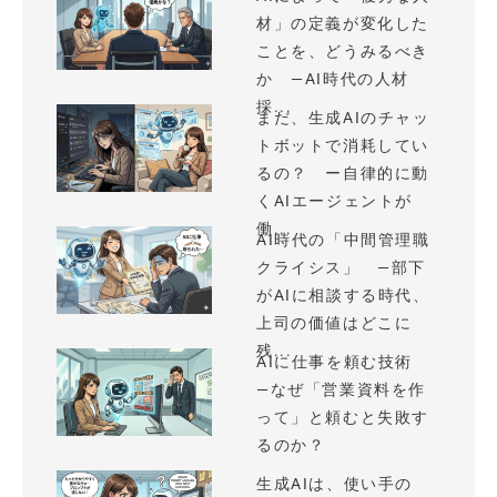
材」の定義が変化した
ことを、どうみるべき
か —AI時代の人材
採...
まだ、生成AIのチャッ
トボットで消耗してい
るの？ ー自律的に動
くAIエージェントが
働...
AI時代の「中間管理職
クライシス」 —部下
がAIに相談する時代、
上司の価値はどこに
残...
AIに仕事を頼む技術
—なぜ「営業資料を作
って」と頼むと失敗す
るのか？
生成AIは、使い手の