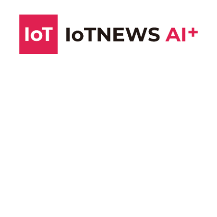
コ
ン
テ
ン
ツ
へ
ス
キ
ッ
プ