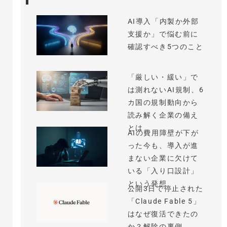
AI導入「内製か外部
支援か」で悩む前に
確認すべき5つのこと
「厳しい・緩い」で
は測れないAI規制、6
カ国の規制動向から
読み解く企業の備え
とは
AIの費用障壁が下が
った今も、導入が進
まない企業に欠けて
いる「入り口設計」
という発想
公開3日で停止された
「Claude Fable 5」
はなぜ復活できたの
か？解除の裏側...