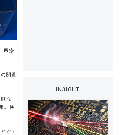
し、医療
報の閲覧
INSIGHT
可能な
開封検
ことがで