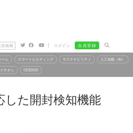
|
会員登録
広告掲載
ログイン
ホーム
スマートビルディング
サステナビリティ
人工知能（AI）
イチオシ
CES2026
対応した開封検知機能