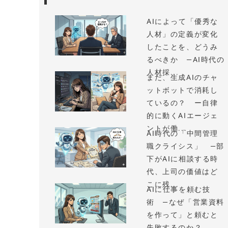
AIによって「優秀な
人材」の定義が変化
したことを、どうみ
るべきか —AI時代の
人材採...
まだ、生成AIのチャ
ットボットで消耗し
ているの？ ー自律
的に動くAIエージェ
ントが働...
AI時代の「中間管理
職クライシス」 —部
下がAIに相談する時
代、上司の価値はど
こに残...
AIに仕事を頼む技
術 —なぜ「営業資料
を作って」と頼むと
失敗するのか？