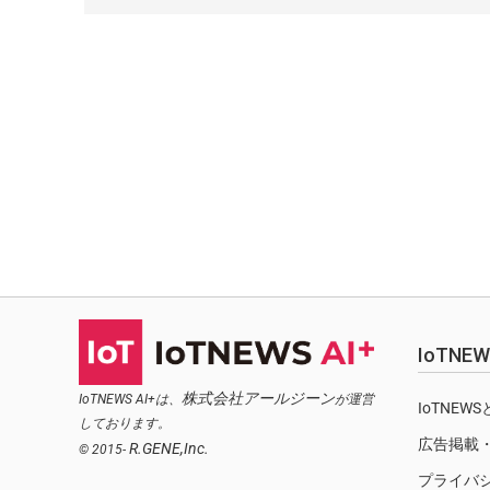
IoTN
株式会社アールジーン
IoTNEWS AI+は、
が運営
IoTNEW
しております。
広告掲載
R.GENE,Inc.
© 2015-
プライバ