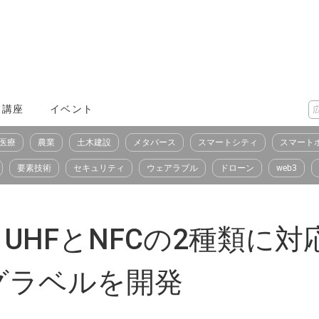
X講座
イベント
医療
農業
土木建設
メタバース
スマートシティ
スマート
要素技術
セキュリティ
ウェアラブル
ドローン
web3
、UHFとNFCの2種類に
グラベルを開発