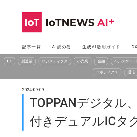
コ
ン
テ
ン
ツ
記事一覧
AI虎の巻
生成AI活用ガイド
D
へ
DX
製造業
ロジスティクス
小売業
金融
ヘルスケア・
ス
キ
ロボティクス
通信
ッ
プ
2024-09-09
TOPPANデジタル
付きデュアルICタ