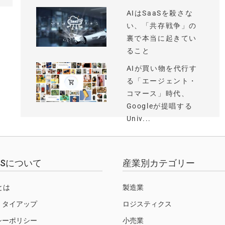
AIはSaaSを殺さな
い、「共存戦争」の
裏で本当に起きてい
ること
AIが買い物を代行す
る「エージェント・
コマース」時代、
Googleが提唱する
Univ...
EWSについて
産業別カテゴリー
Sとは
製造業
・タイアップ
ロジスティクス
シーポリシー
小売業