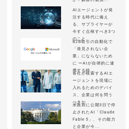
AIエージェントが発
注する時代に備え
る、サプライヤーが
今すぐ点検すべき3つ
のこと
B2B取引の自動化で
「発見されない企
業」にならないため
に ーAIが自律的に連
携する時...
各社が模索するAIエ
ージェントを現場に
入れるためのデバイ
ス、企業は何を問う
べきか
米政府に公開3日で停
止されたAI「Claude
Fable 5」、その能力
と企業が今...