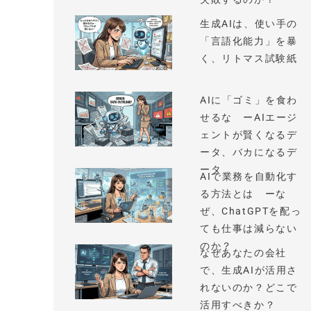
生成AIは、使い手の
「言語化能力」を暴
く、リトマス試験紙
AIに「ゴミ」を食わ
せるな ーAIエージ
ェントが賢くなるデ
ータ、バカになるデ
ータ
AIで業務を自動化す
る方法とは ーな
ぜ、ChatGPTを配っ
ても仕事は減らない
のか？
なぜあなたの会社
で、生成AIが活用さ
れないのか？どこで
活用すべきか？