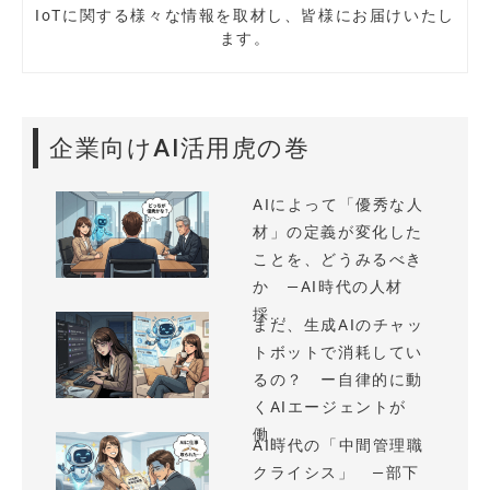
IoTに関する様々な情報を取材し、皆様にお届けいたし
ます。
企業向けAI活用虎の巻
AIによって「優秀な人
材」の定義が変化した
ことを、どうみるべき
か —AI時代の人材
採...
まだ、生成AIのチャッ
トボットで消耗してい
るの？ ー自律的に動
くAIエージェントが
働...
AI時代の「中間管理職
クライシス」 —部下