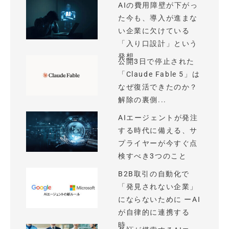
AIの費用障壁が下がっ
た今も、導入が進まな
い企業に欠けている
「入り口設計」という
発想
公開3日で停止された
「Claude Fable 5」は
なぜ復活できたのか？
解除の裏側...
AIエージェントが発注
する時代に備える、サ
プライヤーが今すぐ点
検すべき3つのこと
B2B取引の自動化で
「発見されない企業」
にならないために ーAI
が自律的に連携する
時...