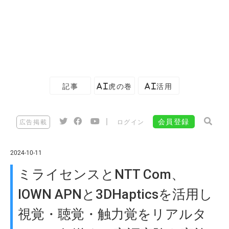
記事
AI虎の巻
AI活用
|
会員登録
広告掲載
ログイン
2024-10-11
ミライセンスとNTT Com、
IOWN APNと3DHapticsを活用し
視覚・聴覚・触力覚をリアルタ