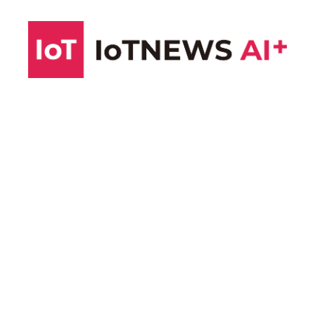
コ
ン
テ
ン
ツ
へ
ス
キ
ッ
プ