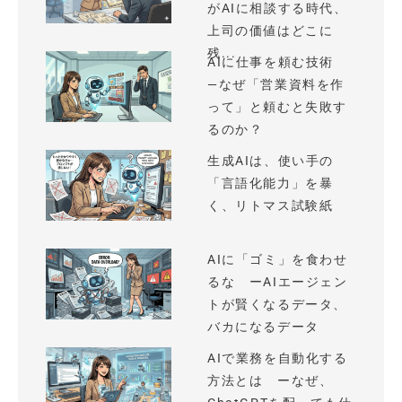
がAIに相談する時代、
上司の価値はどこに
残...
AIに仕事を頼む技術
—なぜ「営業資料を作
って」と頼むと失敗す
るのか？
生成AIは、使い手の
「言語化能力」を暴
く、リトマス試験紙
AIに「ゴミ」を食わせ
るな ーAIエージェン
トが賢くなるデータ、
バカになるデータ
AIで業務を自動化する
方法とは ーなぜ、