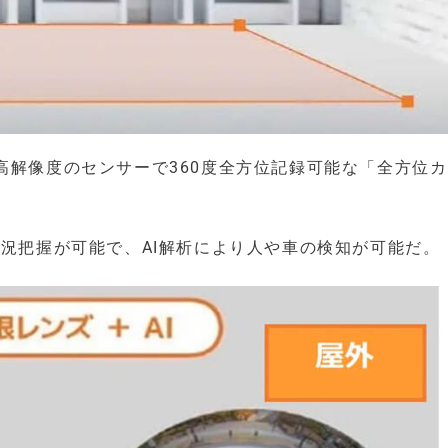
高解像度のセンサーで360度全方位記録可能な「全方位
状況把握が可能で、AI解析により人や車の検知が可能だ。