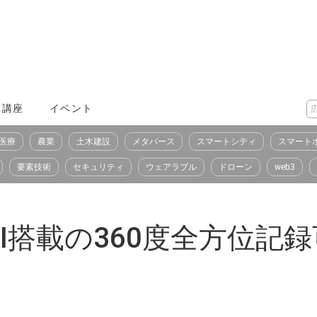
X講座
イベント
医療
農業
土木建設
メタバース
スマートシティ
スマート
要素技術
セキュリティ
ウェアラブル
ドローン
web3
I搭載の360度全方位記