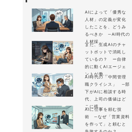
AIによって「優秀な
人材」の定義が変化
したことを、どうみ
るべきか —AI時代の
人材採...
まだ、生成AIのチャ
ットボットで消耗し
ているの？ ー自律
的に動くAIエージェ
ントが働...
AI時代の「中間管理
職クライシス」 —部
下がAIに相談する時
代、上司の価値はど
こに残...
AIに仕事を頼む技
術 —なぜ「営業資料
を作って」と頼むと
失敗するのか？