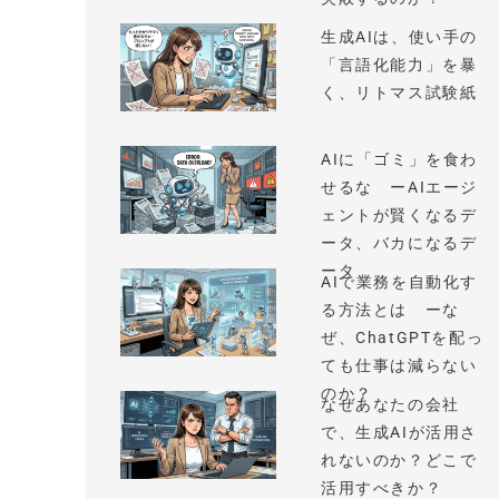
生成AIは、使い手の
「言語化能力」を暴
く、リトマス試験紙
AIに「ゴミ」を食わ
せるな ーAIエージ
ェントが賢くなるデ
ータ、バカになるデ
ータ
AIで業務を自動化す
る方法とは ーな
ぜ、ChatGPTを配っ
ても仕事は減らない
のか？
なぜあなたの会社
で、生成AIが活用さ
れないのか？どこで
活用すべきか？