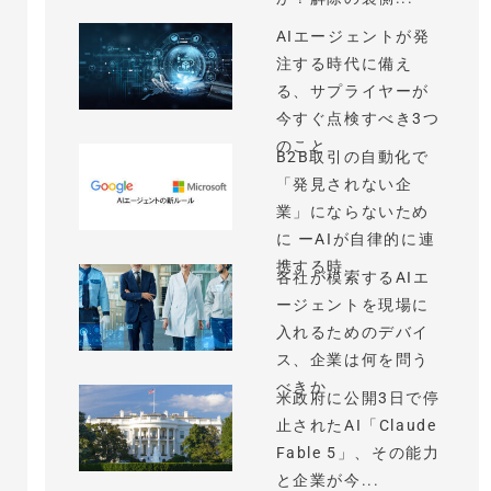
AIエージェントが発
注する時代に備え
る、サプライヤーが
今すぐ点検すべき3つ
のこと
B2B取引の自動化で
「発見されない企
業」にならないため
に ーAIが自律的に連
携する時...
各社が模索するAIエ
ージェントを現場に
入れるためのデバイ
ス、企業は何を問う
べきか
米政府に公開3日で停
止されたAI「Claude
Fable 5」、その能力
と企業が今...