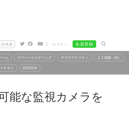
|
会員登録
広告掲載
ログイン
ホーム
スマートビルディング
サステナビリティ
人工知能（AI）
イチオシ
CES2026
録可能な監視カメラを