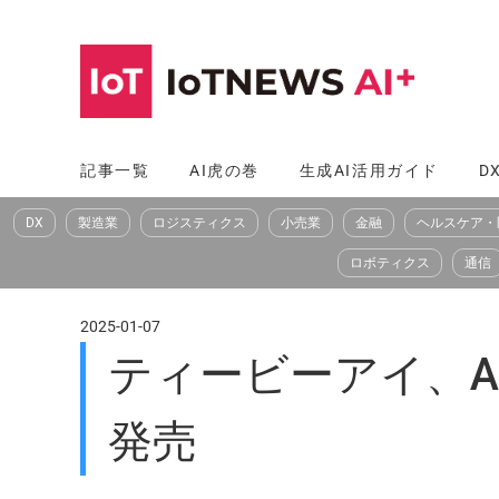
コ
ン
テ
ン
ツ
記事一覧
AI虎の巻
生成AI活用ガイド
D
へ
DX
製造業
ロジスティクス
小売業
金融
ヘルスケア・
ス
キ
ロボティクス
通信
ッ
プ
2025-01-07
ティービーアイ、A
発売