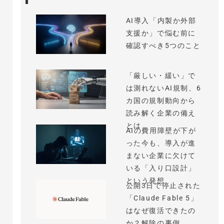
AI導入「内製か外部
支援か」で悩む前に
確認すべき5つのこと
「厳しい・緩い」で
は測れないAI規制、6
カ国の規制動向から
読み解く企業の備え
とは
AIの費用障壁が下が
った今も、導入が進
まない企業に欠けて
いる「入り口設計」
という発想
公開3日で停止された
「Claude Fable 5」
はなぜ復活できたの
か？解除の裏側...