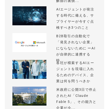
解除の裏側...
AIエージェントが発注
する時代に備える、サ
プライヤーが今すぐ点
検すべき3つのこと
B2B取引の自動化で
「発見されない企業」
にならないために ーAI
が自律的に連携する
時...
各社が模索するAIエー
ジェントを現場に入れ
るためのデバイス、企
業は何を問うべきか
米政府に公開3日で停止
されたAI「Claude
Fable 5」、その能力と
企業が今...