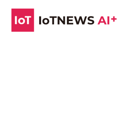
コ
ン
テ
ン
ツ
へ
ス
キ
ッ
プ