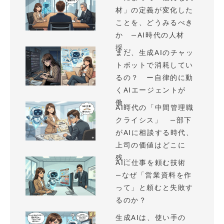
材」の定義が変化した
ことを、どうみるべき
か —AI時代の人材
採...
まだ、生成AIのチャッ
トボットで消耗してい
るの？ ー自律的に動
くAIエージェントが
働...
AI時代の「中間管理職
クライシス」 —部下
がAIに相談する時代、
上司の価値はどこに
残...
AIに仕事を頼む技術
—なぜ「営業資料を作
って」と頼むと失敗す
るのか？
生成AIは、使い手の