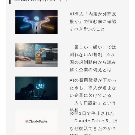
AI導入「内製か外部支
援か」で悩む前に確認
すべき5つのこと
「厳しい・緩い」では
測れないAI規制、6カ
国の規制動向から読み
解く企業の備えとは
AIの費用障壁が下がっ
た今も、導入が進まな
い企業に欠けている
「入り口設計」という
発想
公開3日で停止された
「Claude Fable 5」は
なぜ復活できたのか？