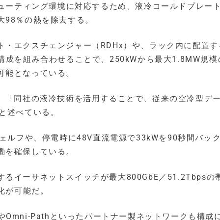
ピューティング環境に対応するため、液冷コールドプレー
大98％の熱を除去する。
ト・エクスチェンジャー（RDHx）や、ラック内に配置す
成を組み合わせることで、250kWから最大1.8MW規模
可能となっている。
は、「同社の液冷技術を活用することで、従来の空冷型デ
」と述べている。
ェルフや、停電時に48V直流電源で33kWを90秒間バッ
働を確保している。
イーサネットスイッチが最大800GbE／51.2Tbpsの
適化が可能だ。
dやOmni-Pathといったパートナー製ネットワークも構成