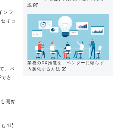
説
インフ
、セキュ
業務のDX推進を、ベンダーに頼らず
して、ベ
内製化する方法
ができ
供も開始
も4時