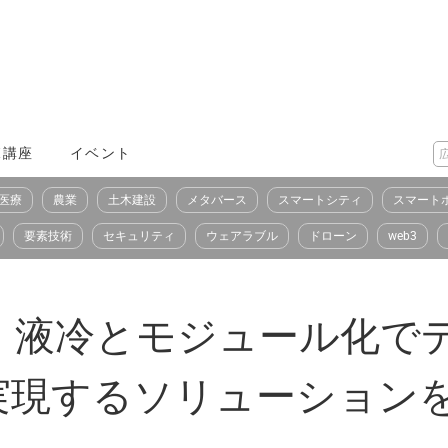
X講座
イベント
医療
農業
土木建設
メタバース
スマートシティ
スマート
要素技術
セキュリティ
ウェアラブル
ドローン
web3
、液冷とモジュール化で
実現するソリューション