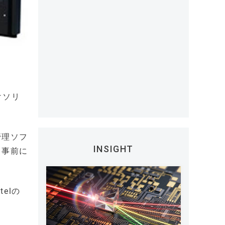
けソリ
管理ソフ
INSIGHT
て事前に
elの