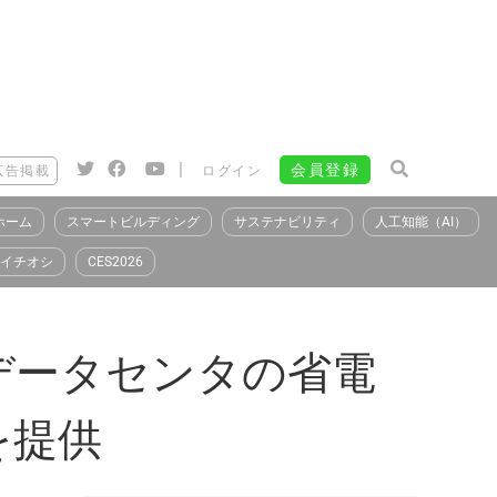
|
会員登録
広告掲載
ログイン
ホーム
スマートビルディング
サステナビリティ
人工知能（AI）
イチオシ
CES2026
データセンタの省電
を提供