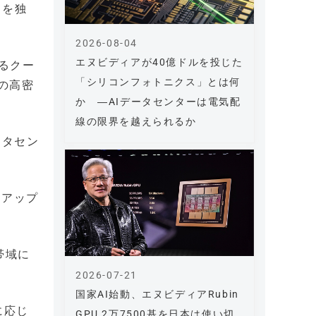
トを独
2026-08-04
エヌビディアが40億ドルを投じた
るクー
「シリコンフォトニクス」とは何
の高密
か ―AIデータセンターは電気配
線の限界を越えられるか
ータセン
クアップ
帯域に
2026-07-21
国家AI始動、エヌビディアRubin
に応じ
GPU 2万7500基を日本は使い切