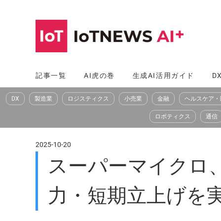
コ
ン
テ
ン
ツ
記事一覧
AI虎の巻
生成AI活用ガイド
D
へ
DX
製造業
ロジスティクス
小売業
金融
ヘルスケア・
ス
キ
ロボティクス
通信
ッ
プ
2025-10-20
スーパーマイクロ
力・短期立上げを