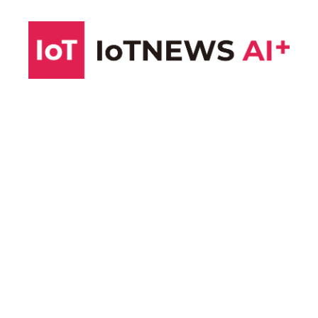
コ
ン
テ
ン
ツ
へ
ス
キ
ッ
プ