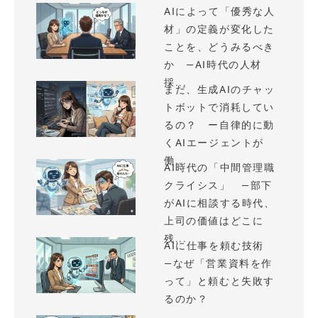
AIによって「優秀な人
材」の定義が変化した
ことを、どうみるべき
か —AI時代の人材
採...
まだ、生成AIのチャッ
トボットで消耗してい
るの？ ー自律的に動
くAIエージェントが
働...
AI時代の「中間管理職
クライシス」 —部下
がAIに相談する時代、
上司の価値はどこに
残...
AIに仕事を頼む技術
—なぜ「営業資料を作
って」と頼むと失敗す
るのか？