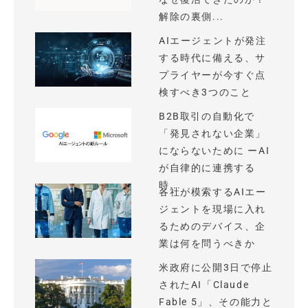
解除の裏側...
AIエージェントが発注
する時代に備える、サ
プライヤーが今すぐ点
検すべき3つのこと
B2B取引の自動化で
「発見されない企業」
にならないために ーAI
が自律的に連携する
時...
各社が模索するAIエー
ジェントを現場に入れ
るためのデバイス、企
業は何を問うべきか
米政府に公開3日で停止
されたAI「Claude
Fable 5」、その能力と