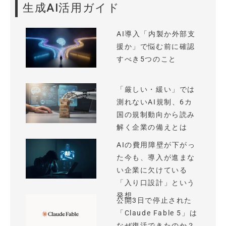
生成AI活用ガイド
AI導入「内製か外部支
援か」で悩む前に確認
すべき5つのこと
「厳しい・緩い」では
測れないAI規制、6カ
国の規制動向から読み
解く企業の備えとは
AIの費用障壁が下がっ
た今も、導入が進まな
い企業に欠けている
「入り口設計」という
発想
公開3日で停止された
「Claude Fable 5」は
なぜ復活できたのか？