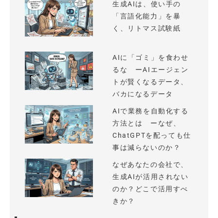
生成AIは、使い手の
「言語化能力」を暴
く、リトマス試験紙
AIに「ゴミ」を食わせ
るな ーAIエージェン
トが賢くなるデータ、
バカになるデータ
AIで業務を自動化する
方法とは ーなぜ、
ChatGPTを配っても仕
事は減らないのか？
なぜあなたの会社で、
生成AIが活用されない
のか？どこで活用すべ
きか？