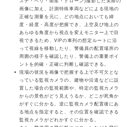
スナ・ヘリ・衛星・ドローン)撮影した実際の
画像に加え、計測特殊車両などによる現地の
正確な測量を元に、どの地点においても緯
度・経度・高度が把握でき、上空及び地上の
あらゆる角度から視点を変えモニター上で目
視できるため、VIPの車列の想定ルートに沿
って視線を移動したり、警備員の配置場所の
周囲の様子を確認したり、警備上の重要ポイ
ントを的確・正確に判断し確認できる。
現場の状況を画像で把握する上で不可欠とな
っている監視カメラの、建物や沿道などに設
置した場合の監視範囲や、特定の監視カメラ
からの景色がどう見えうるか、どこが死角か
がすぐに分かる。逆に監視カメラ配置後にあ
る地点を指定すると、その位置を確認できる
監視カメラがどれかすぐに分かる。