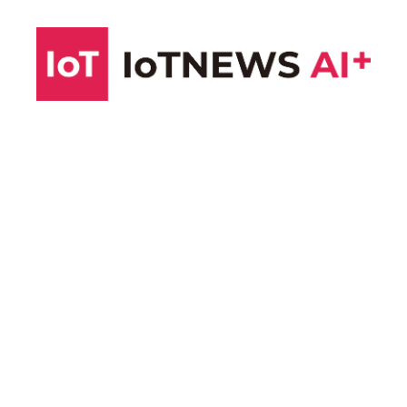
コ
ン
テ
ン
ツ
へ
ス
キ
ッ
プ