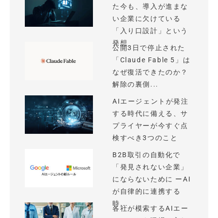
た今も、導入が進まな
い企業に欠けている
「入り口設計」という
発想
公開3日で停止された
「Claude Fable 5」は
なぜ復活できたのか？
解除の裏側...
AIエージェントが発注
する時代に備える、サ
プライヤーが今すぐ点
検すべき3つのこと
B2B取引の自動化で
「発見されない企業」
にならないために ーAI
が自律的に連携する
時...
各社が模索するAIエー