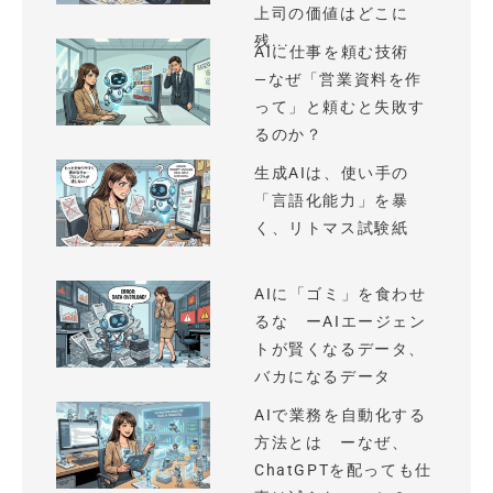
上司の価値はどこに
残...
AIに仕事を頼む技術
—なぜ「営業資料を作
って」と頼むと失敗す
るのか？
生成AIは、使い手の
「言語化能力」を暴
く、リトマス試験紙
AIに「ゴミ」を食わせ
るな ーAIエージェン
トが賢くなるデータ、
バカになるデータ
AIで業務を自動化する
方法とは ーなぜ、
ChatGPTを配っても仕