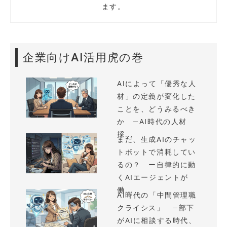
ます。
企業向けAI活用虎の巻
AIによって「優秀な人
材」の定義が変化した
ことを、どうみるべき
か —AI時代の人材
採...
まだ、生成AIのチャッ
トボットで消耗してい
るの？ ー自律的に動
くAIエージェントが
働...
AI時代の「中間管理職
クライシス」 —部下
がAIに相談する時代、