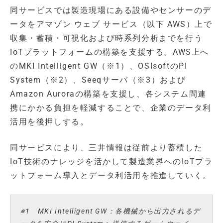
同サービスでは製造現場にある設備やセンサーのデ
ータをアマゾン ウェブ サービス（以下 AWS）上で
収集・蓄積・可視化および時系列分析までを行う
IoTプラットフォームの構築を支援する。AWS上へ
のMKI Intelligent GW（※1）、OSIsoftのPI
System（※2）、Seeqサーバ（※3）および
Amazon Auroraの構築を支援し、各システム間連
携にかかる負担を軽減することで、企業のデータ利
活用を後押しする。
同サービスにより、三井情報は従前より蓄積した
IoT技術のナレッジを活かして製造業界へのIoTプラ
ットフォーム導入とデータ利活用を推進していく。
※1 MKI Intelligent GW：各機械から出力されるデ