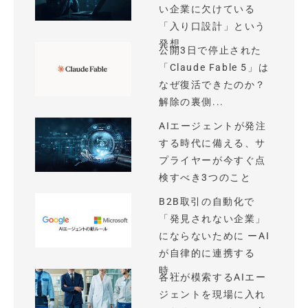
い企業に欠けている
「入り口設計」という
発想
公開3日で停止された
「Claude Fable 5」は
なぜ復活できたのか？
解除の裏側...
AIエージェントが発注
する時代に備える、サ
プライヤーが今すぐ点
検すべき3つのこと
B2B取引の自動化で
「発見されない企業」
にならないために ーAI
が自律的に連携する
時...
各社が模索するAIエー
ジェントを現場に入れ