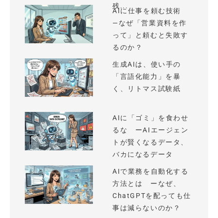
残...
AIに仕事を頼む技術
—なぜ「営業資料を作
って」と頼むと失敗す
るのか？
生成AIは、使い手の
「言語化能力」を暴
く、リトマス試験紙
AIに「ゴミ」を食わせ
るな ーAIエージェン
トが賢くなるデータ、
バカになるデータ
AIで業務を自動化する
方法とは ーなぜ、
ChatGPTを配っても仕
事は減らないのか？