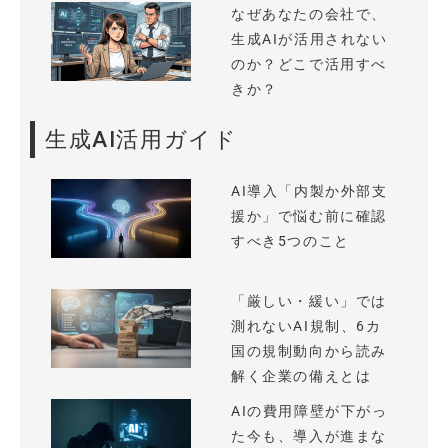
なぜあなたの会社で、
生成AIが活用されない
のか？どこで活用すべ
きか？
生成AI活用ガイド
AI導入「内製か外部支
援か」で悩む前に確認
すべき5つのこと
「厳しい・緩い」では
測れないAI規制、6カ
国の規制動向から読み
解く企業の備えとは
AIの費用障壁が下がっ
た今も、導入が進まな