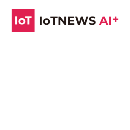
コ
ン
テ
ン
ツ
へ
ス
キ
ッ
プ