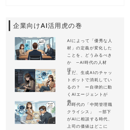
企業向けAI活用虎の巻
AIによって「優秀な人
材」の定義が変化した
ことを、どうみるべき
か —AI時代の人材
採...
まだ、生成AIのチャッ
トボットで消耗してい
るの？ ー自律的に動
くAIエージェントが
働...
AI時代の「中間管理職
クライシス」 —部下
がAIに相談する時代、
上司の価値はどこに