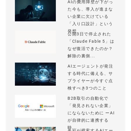
AIの費用障壁が下がっ
た今も、導入が進まな
い企業に欠けている
「入り口設計」という
発想
公開3日で停止された
「Claude Fable 5」は
なぜ復活できたのか？
解除の裏側...
AIエージェントが発注
する時代に備える、サ
プライヤーが今すぐ点
検すべき3つのこと
B2B取引の自動化で
「発見されない企業」
にならないために ーAI
が自律的に連携する
時...
各社が模索するAIエー