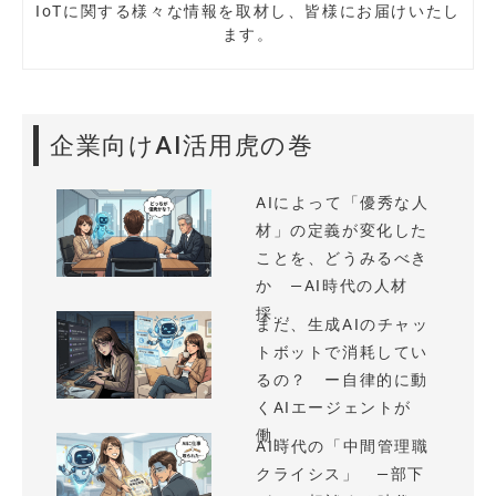
IoTに関する様々な情報を取材し、皆様にお届けいたし
ます。
企業向けAI活用虎の巻
AIによって「優秀な人
材」の定義が変化した
ことを、どうみるべき
か —AI時代の人材
採...
まだ、生成AIのチャッ
トボットで消耗してい
るの？ ー自律的に動
くAIエージェントが
働...
AI時代の「中間管理職
クライシス」 —部下