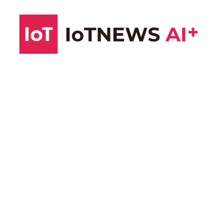
コ
ン
テ
ン
ツ
へ
ス
キ
ッ
プ