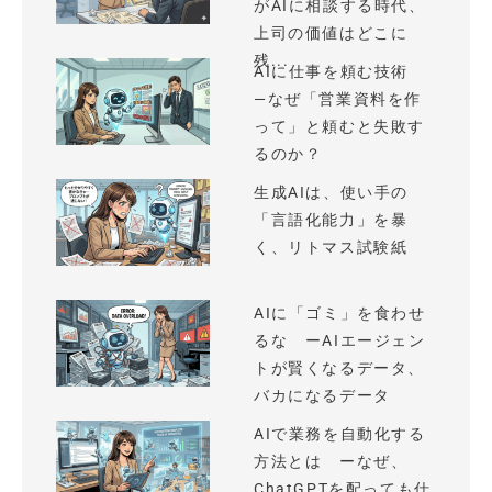
がAIに相談する時代、
上司の価値はどこに
残...
AIに仕事を頼む技術
—なぜ「営業資料を作
って」と頼むと失敗す
るのか？
生成AIは、使い手の
「言語化能力」を暴
く、リトマス試験紙
AIに「ゴミ」を食わせ
るな ーAIエージェン
トが賢くなるデータ、
バカになるデータ
AIで業務を自動化する
方法とは ーなぜ、
ChatGPTを配っても仕