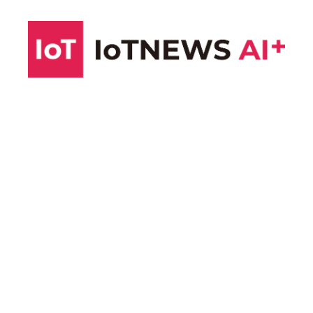
コ
ン
テ
ン
ツ
へ
ス
キ
ッ
プ