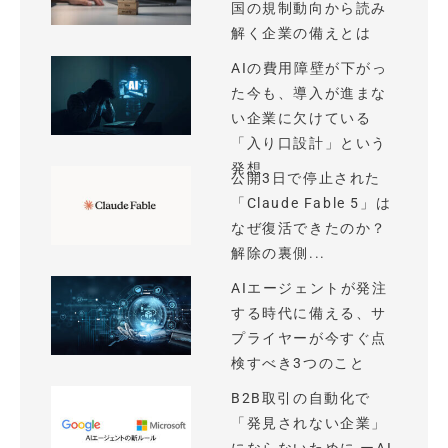
国の規制動向から読み
解く企業の備えとは
AIの費用障壁が下がっ
た今も、導入が進まな
い企業に欠けている
「入り口設計」という
発想
公開3日で停止された
「Claude Fable 5」は
なぜ復活できたのか？
解除の裏側...
AIエージェントが発注
する時代に備える、サ
プライヤーが今すぐ点
検すべき3つのこと
B2B取引の自動化で
「発見されない企業」