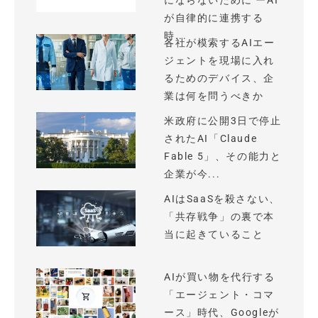
にならないために ーAI
が自律的に連携する
時...
各社が模索するAIエー
ジェントを現場に入れ
るためのデバイス、企
業は何を問うべきか
米政府に公開3日で停止
されたAI「Claude
Fable 5」、その能力と
企業が今...
AIはSaaSを殺さない、
「共存戦争」の裏で本
当に起きていること
AIが買い物を代行する
「エージェント・コマ
ース」時代、Googleが