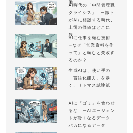
働...
AI時代の「中間管理職
クライシス」 —部下
がAIに相談する時代、
上司の価値はどこに
残...
AIに仕事を頼む技術
—なぜ「営業資料を作
って」と頼むと失敗す
るのか？
生成AIは、使い手の
「言語化能力」を暴
く、リトマス試験紙
AIに「ゴミ」を食わせ
るな ーAIエージェン
トが賢くなるデータ、
バカになるデータ