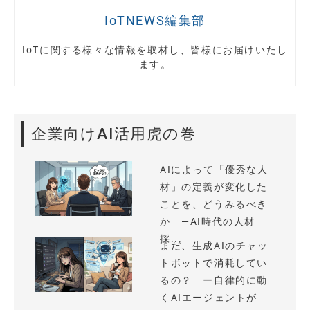
IoTNEWS編集部
IoTに関する様々な情報を取材し、皆様にお届けいたし
ます。
企業向けAI活用虎の巻
AIによって「優秀な人
材」の定義が変化した
ことを、どうみるべき
か —AI時代の人材
採...
まだ、生成AIのチャッ
トボットで消耗してい
るの？ ー自律的に動
くAIエージェントが