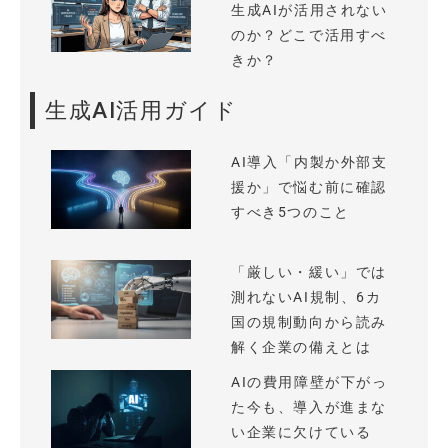
生成AIが活用されない
のか？どこで活用すべ
きか？
生成AI活用ガイド
AI導入「内製か外部支
援か」で悩む前に確認
すべき5つのこと
「厳しい・緩い」では
測れないAI規制、6カ
国の規制動向から読み
解く企業の備えとは
AIの費用障壁が下がっ
た今も、導入が進まな
い企業に欠けている