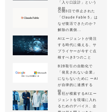
「入り口設計」という
発想
公開3日で停止された
「Claude Fable 5」は
なぜ復活できたのか？
解除の裏側...
AIエージェントが発注
する時代に備える、サ
プライヤーが今すぐ点
検すべき3つのこと
B2B取引の自動化で
「発見されない企業」
にならないために ーAI
が自律的に連携する
時...
各社が模索するAIエー
ジェントを現場に入れ
るためのデバイス、企