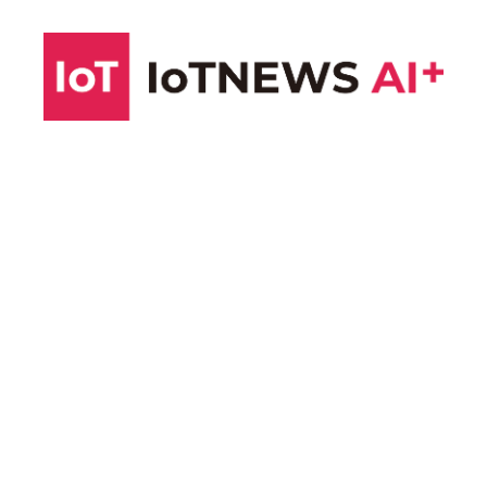
コ
ン
テ
ン
ツ
へ
ス
キ
ッ
プ