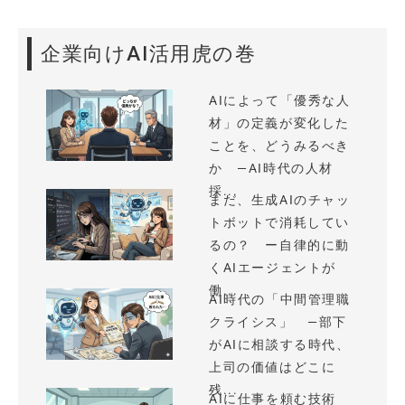
企業向けAI活用虎の巻
AIによって「優秀な人
材」の定義が変化した
ことを、どうみるべき
か —AI時代の人材
採...
まだ、生成AIのチャッ
トボットで消耗してい
るの？ ー自律的に動
くAIエージェントが
働...
AI時代の「中間管理職
クライシス」 —部下
がAIに相談する時代、
上司の価値はどこに
残...
AIに仕事を頼む技術