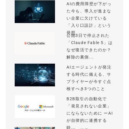
AIの費用障壁が下がっ
た今も、導入が進まな
い企業に欠けている
「入り口設計」という
発想
公開3日で停止された
「Claude Fable 5」は
なぜ復活できたのか？
解除の裏側...
AIエージェントが発注
する時代に備える、サ
プライヤーが今すぐ点
検すべき3つのこと
B2B取引の自動化で
「発見されない企業」
にならないために ーAI
が自律的に連携する
時...