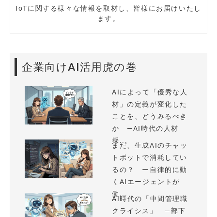
IoTに関する様々な情報を取材し、皆様にお届けいたし
ます。
企業向けAI活用虎の巻
AIによって「優秀な人
材」の定義が変化した
ことを、どうみるべき
か —AI時代の人材
採...
まだ、生成AIのチャッ
トボットで消耗してい
るの？ ー自律的に動
くAIエージェントが
働...
AI時代の「中間管理職
クライシス」 —部下