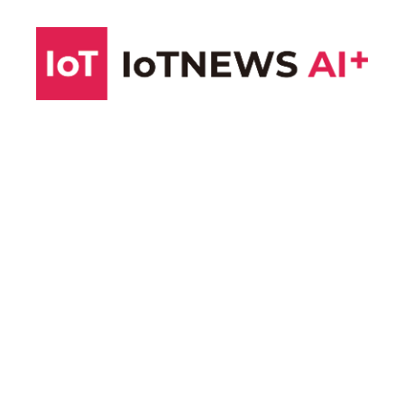
コ
ン
テ
ン
ツ
へ
ス
キ
ッ
プ