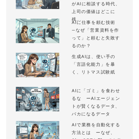
がAIに相談する時代、
上司の価値はどこに
残...
AIに仕事を頼む技術
—なぜ「営業資料を作
って」と頼むと失敗す
るのか？
生成AIは、使い手の
「言語化能力」を暴
く、リトマス試験紙
AIに「ゴミ」を食わせ
るな ーAIエージェン
トが賢くなるデータ、
バカになるデータ
AIで業務を自動化する
方法とは ーなぜ、