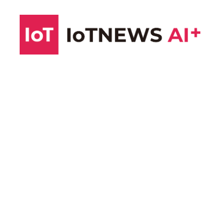
コ
ン
テ
ン
ツ
へ
ス
キ
ッ
プ