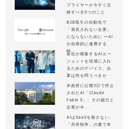
プライヤーが今すぐ点
検すべき3つのこと
B2B取引の自動化で
「発見されない企業」
にならないために ーAI
が自律的に連携する
時...
各社が模索するAIエー
ジェントを現場に入れ
るためのデバイス、企
業は何を問うべきか
米政府に公開3日で停止
されたAI「Claude
Fable 5」、その能力と
企業が今...
AIはSaaSを殺さない、
「共存戦争」の裏で本