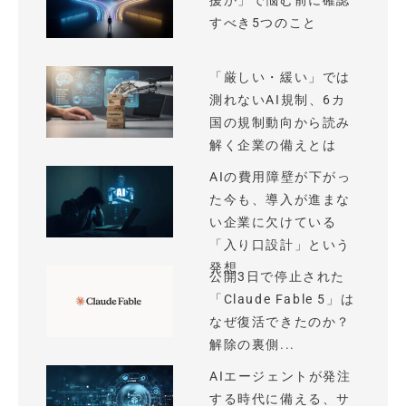
援か」で悩む前に確認
すべき5つのこと
「厳しい・緩い」では
測れないAI規制、6カ
国の規制動向から読み
解く企業の備えとは
AIの費用障壁が下がっ
た今も、導入が進まな
い企業に欠けている
「入り口設計」という
発想
公開3日で停止された
「Claude Fable 5」は
なぜ復活できたのか？
解除の裏側...
AIエージェントが発注
する時代に備える、サ