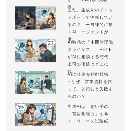
採...
まだ、生成AIのチャッ
トボットで消耗してい
るの？ ー自律的に動
くAIエージェントが
働...
AI時代の「中間管理職
クライシス」 —部下
がAIに相談する時代、
上司の価値はどこに
残...
AIに仕事を頼む技術
—なぜ「営業資料を作
って」と頼むと失敗す
るのか？
生成AIは、使い手の
「言語化能力」を暴
く、リトマス試験紙