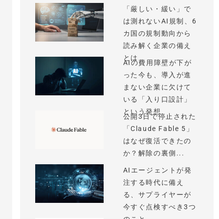
「厳しい・緩い」で
は測れないAI規制、6
カ国の規制動向から
読み解く企業の備え
とは
AIの費用障壁が下が
った今も、導入が進
まない企業に欠けて
いる「入り口設計」
という発想
公開3日で停止された
「Claude Fable 5」
はなぜ復活できたの
か？解除の裏側...
AIエージェントが発
注する時代に備え
る、サプライヤーが
今すぐ点検すべき3つ