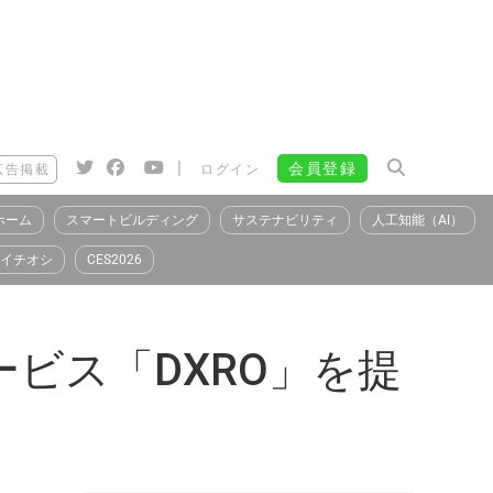
|
会員登録
広告掲載
ログイン
ホーム
スマートビルディング
サステナビリティ
人工知能（AI）
イチオシ
CES2026
ビス「DXRO」を提