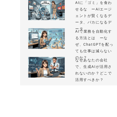
AIに「ゴミ」を食わ
せるな ーAIエージ
ェントが賢くなるデ
ータ、バカになるデ
ータ
AIで業務を自動化す
る方法とは ーな
ぜ、ChatGPTを配っ
ても仕事は減らない
のか？
なぜあなたの会社
で、生成AIが活用さ
れないのか？どこで
活用すべきか？