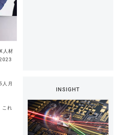
X人材
023
5人月
INSIGHT
、これ