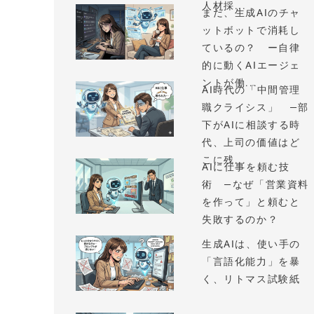
人材採...
まだ、生成AIのチャ
ットボットで消耗し
ているの？ ー自律
的に動くAIエージェ
ントが働...
AI時代の「中間管理
職クライシス」 —部
下がAIに相談する時
代、上司の価値はど
こに残...
AIに仕事を頼む技
術 —なぜ「営業資料
を作って」と頼むと
失敗するのか？
生成AIは、使い手の
「言語化能力」を暴
く、リトマス試験紙