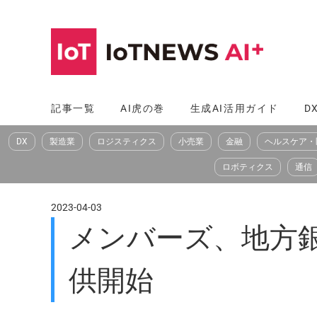
コ
ン
テ
ン
ツ
記事一覧
AI虎の巻
生成AI活用ガイド
D
へ
DX
製造業
ロジスティクス
小売業
金融
ヘルスケア・
ス
キ
ロボティクス
通信
ッ
プ
2023-04-03
メンバーズ、地方銀
供開始