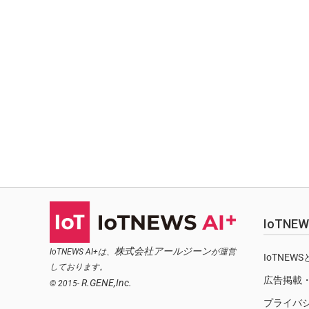
IoTN
株式会社アールジーン
IoTNEWS AI+は、
が運営
IoTNEW
しております。
広告掲載
R.GENE,Inc.
© 2015-
プライバ