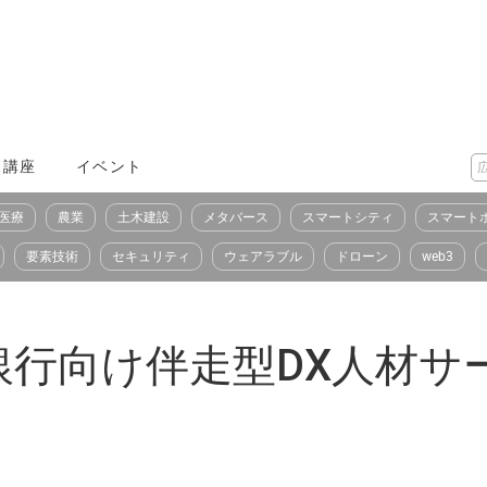
X講座
イベント
医療
農業
土木建設
メタバース
スマートシティ
スマート
要素技術
セキュリティ
ウェアラブル
ドローン
web3
行向け伴走型DX人材サー