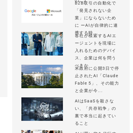
のこと
B2B取引の自動化で
「発見されない企
業」にならないため
に ーAIが自律的に連
携する時...
各社が模索するAIエ
ージェントを現場に
入れるためのデバイ
ス、企業は何を問う
べきか
米政府に公開3日で停
止されたAI「Claude
Fable 5」、その能力
と企業が今...
AIはSaaSを殺さな
い、「共存戦争」の
裏で本当に起きてい
ること