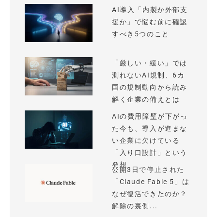
AI導入「内製か外部支
援か」で悩む前に確認
すべき5つのこと
「厳しい・緩い」では
測れないAI規制、6カ
国の規制動向から読み
解く企業の備えとは
AIの費用障壁が下がっ
た今も、導入が進まな
い企業に欠けている
「入り口設計」という
発想
公開3日で停止された
「Claude Fable 5」は
なぜ復活できたのか？
解除の裏側...