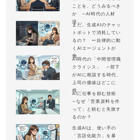
ことを、どうみるべき
か —AI時代の人材
採...
まだ、生成AIのチャッ
トボットで消耗してい
るの？ ー自律的に動
くAIエージェントが
働...
AI時代の「中間管理職
クライシス」 —部下
がAIに相談する時代、
上司の価値はどこに
残...
AIに仕事を頼む技術
—なぜ「営業資料を作
って」と頼むと失敗す
るのか？
生成AIは、使い手の
「言語化能力」を暴