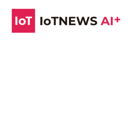
コ
ン
テ
ン
ツ
へ
ス
キ
ッ
プ