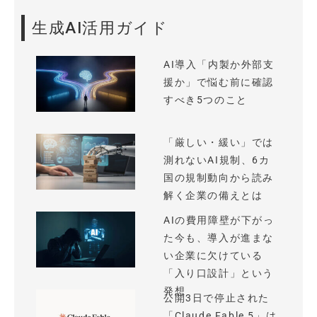
生成AI活用ガイド
AI導入「内製か外部支
援か」で悩む前に確認
すべき5つのこと
「厳しい・緩い」では
測れないAI規制、6カ
国の規制動向から読み
解く企業の備えとは
AIの費用障壁が下がっ
た今も、導入が進まな
い企業に欠けている
「入り口設計」という
発想
公開3日で停止された
「Claude Fable 5」は