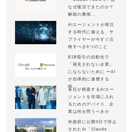
なぜ復活できたのか？
解除の裏側...
AIエージェントが発注
する時代に備える、サ
プライヤーが今すぐ点
検すべき3つのこと
B2B取引の自動化で
「発見されない企業」
にならないために ーAI
が自律的に連携する
時...
各社が模索するAIエー
ジェントを現場に入れ
るためのデバイス、企
業は何を問うべきか
米政府に公開3日で停止
されたAI「Claude