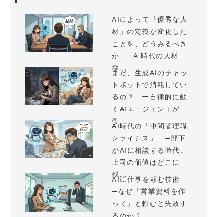
AIによって「優秀な人
材」の定義が変化した
ことを、どうみるべき
か —AI時代の人材
採...
まだ、生成AIのチャッ
トボットで消耗してい
るの？ ー自律的に動
くAIエージェントが
働...
AI時代の「中間管理職
クライシス」 —部下
がAIに相談する時代、
上司の価値はどこに
残...
AIに仕事を頼む技術
—なぜ「営業資料を作
って」と頼むと失敗す
るのか？