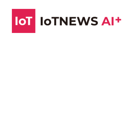
コ
ン
テ
ン
ツ
へ
ス
キ
ッ
プ