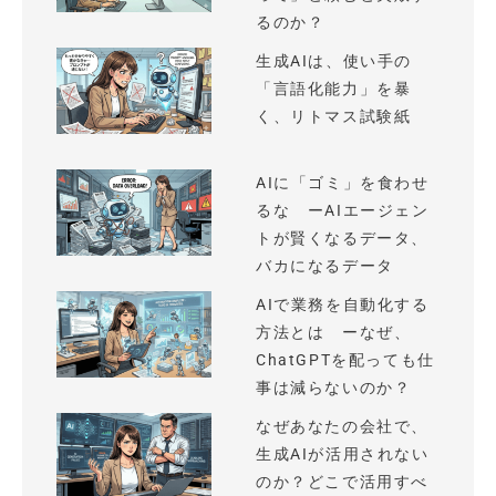
るのか？
生成AIは、使い手の
「言語化能力」を暴
く、リトマス試験紙
AIに「ゴミ」を食わせ
るな ーAIエージェン
トが賢くなるデータ、
バカになるデータ
AIで業務を自動化する
方法とは ーなぜ、
ChatGPTを配っても仕
事は減らないのか？
なぜあなたの会社で、
生成AIが活用されない
のか？どこで活用すべ