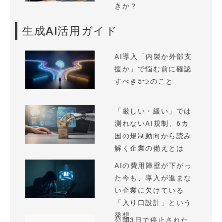
きか？
生成AI活用ガイド
AI導入「内製か外部支
援か」で悩む前に確認
すべき5つのこと
「厳しい・緩い」では
測れないAI規制、6カ
国の規制動向から読み
解く企業の備えとは
AIの費用障壁が下がっ
た今も、導入が進まな
い企業に欠けている
「入り口設計」という
発想
公開3日で停止された