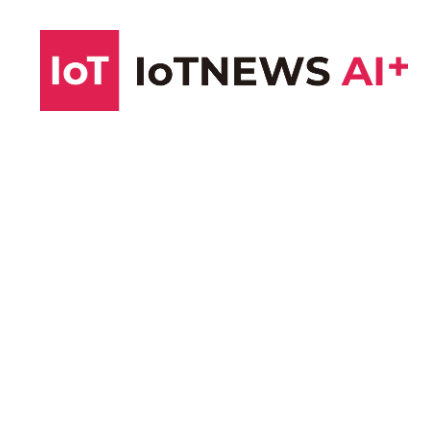
コ
ン
テ
ン
ツ
へ
ス
キ
ッ
プ