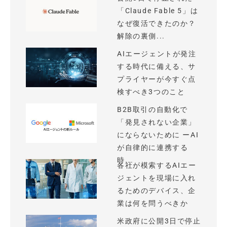
「Claude Fable 5」は
なぜ復活できたのか？
解除の裏側...
AIエージェントが発注
する時代に備える、サ
プライヤーが今すぐ点
検すべき3つのこと
B2B取引の自動化で
「発見されない企業」
にならないために ーAI
が自律的に連携する
時...
各社が模索するAIエー
ジェントを現場に入れ
るためのデバイス、企
業は何を問うべきか
米政府に公開3日で停止