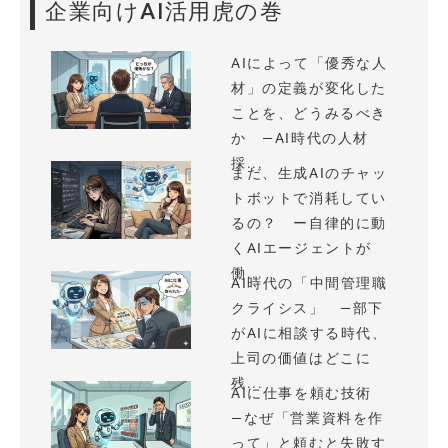
企業向けAI活用虎の巻
AIによって「優秀な人
材」の定義が変化した
ことを、どうみるべき
か —AI時代の人材
採...
まだ、生成AIのチャッ
トボットで消耗してい
るの？ ー自律的に動
くAIエージェントが
働...
AI時代の「中間管理職
クライシス」 —部下
がAIに相談する時代、
上司の価値はどこに
残...
AIに仕事を頼む技術
—なぜ「営業資料を作
って」と頼むと失敗す