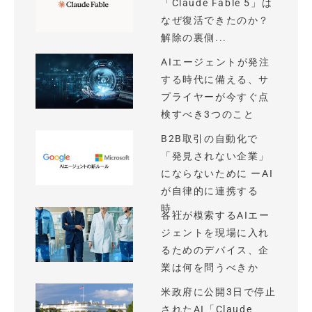
「Claude Fable 5」は
なぜ復活できたのか？
解除の裏側...
AIエージェントが発注
する時代に備える、サ
プライヤーが今すぐ点
検すべき3つのこと
B2B取引の自動化で
「発見されない企業」
にならないために ーAI
が自律的に連携する
時...
各社が模索するAIエー
ジェントを現場に入れ
るためのデバイス、企
業は何を問うべきか
米政府に公開3日で停止
されたAI「Claude