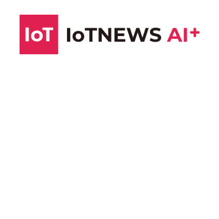
コ
ン
テ
ン
ツ
へ
ス
キ
ッ
プ