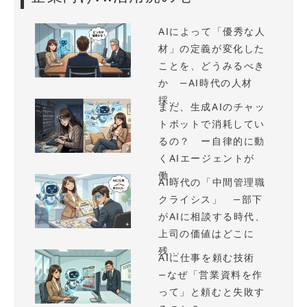
AIによって「優秀な人
材」の定義が変化した
ことを、どうみるべき
か —AI時代の人材
採...
まだ、生成AIのチャッ
トボットで消耗してい
るの？ ー自律的に動
くAIエージェントが
働...
AI時代の「中間管理職
クライシス」 —部下
がAIに相談する時代、
上司の価値はどこに
残...
AIに仕事を頼む技術
—なぜ「営業資料を作
って」と頼むと失敗す