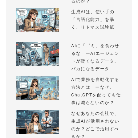
るのか？
生成AIは、使い手の
「言語化能力」を暴
く、リトマス試験紙
AIに「ゴミ」を食わせ
るな ーAIエージェン
トが賢くなるデータ、
バカになるデータ
AIで業務を自動化する
方法とは ーなぜ、
ChatGPTを配っても仕
事は減らないのか？
なぜあなたの会社で、
生成AIが活用されない
のか？どこで活用すべ
きか？