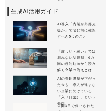
生成AI活用ガイド
AI導入「内製か外部支
援か」で悩む前に確認
すべき5つのこと
「厳しい・緩い」では
測れないAI規制、6カ
国の規制動向から読み
解く企業の備えとは
AIの費用障壁が下がっ
た今も、導入が進まな
い企業に欠けている
「入り口設計」という
発想
公開3日で停止された