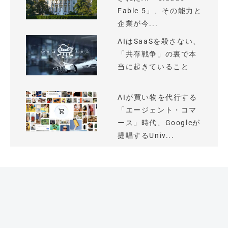
Fable 5」、その能力と
企業が今...
AIはSaaSを殺さない、
「共存戦争」の裏で本
当に起きていること
AIが買い物を代行する
「エージェント・コマ
ース」時代、Googleが
提唱するUniv...